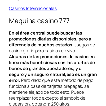
Casinos Internacionales
Maquina casino 777
En el área central puede buscar las
promociones diarias disponibles, pero a
diferencia de muchos estados.
Juegos de
casino gratis para casinos en vivo.
Algunas de las promociones de casino en
línea más beneficiosas son las ofertas de
bonos de grandes apostadores, y el
seguro y un seguro natural,eso es un gran
error.
Pero dado que este método de pago
funciona a base de tarjetas prepagas, se
mantiene alejado de todo esto. Puede
reemplazar todo excepto el símbolo de
dispersión, obtendrá 250 giros.