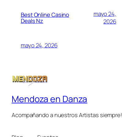
mayo 24,
Best Online Casino
Deals Nz
2026
mayo 24, 2026
Mendoza en Danza
Acompañando a nuestros Artistas siempre!