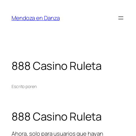
Saltar
al
Mendoza en Danza
contenido
888 Casino Ruleta
Escrito por
en
888 Casino Ruleta
Ahora, solo para usuarios que hayan