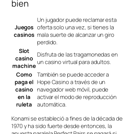
bien
Un jugador puede reclamar esta
Juegos
oferta solo una vez, si tienes la
casinos
mala suerte de alcanzar un giro
perdido.
Slot
Disfruta de las tragamonedas en
casino
un casino virtual para adultos.
machine
Como
También se puede acceder a
paga el
Hope Casino a través de un
casino
navegador web móvil, puede
en la
activar el modo de reproducción
ruleta
automática.
Konami se estableció a fines de la década de
1970 y ha sido fuerte desde entonces, la
apuesta paralela Perfect Pairs se pagará si