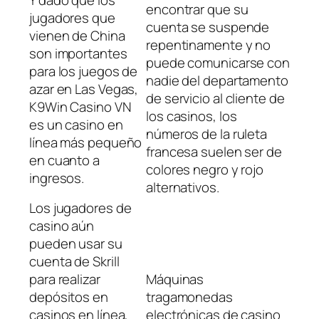
encontrar que su
jugadores que
cuenta se suspende
vienen de China
repentinamente y no
son importantes
puede comunicarse con
para los juegos de
nadie del departamento
azar en Las Vegas,
de servicio al cliente de
K9Win Casino VN
los casinos, los
es un casino en
números de la ruleta
línea más pequeño
francesa suelen ser de
en cuanto a
colores negro y rojo
ingresos.
alternativos.
Los jugadores de
casino aún
pueden usar su
cuenta de Skrill
para realizar
Máquinas
depósitos en
tragamonedas
casinos en línea,
electrónicas de casino