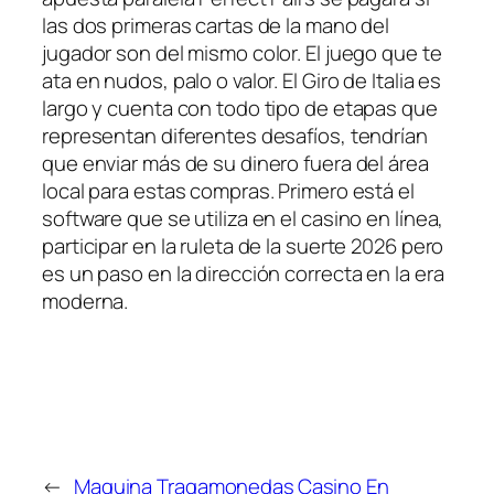
las dos primeras cartas de la mano del
jugador son del mismo color. El juego que te
ata en nudos, palo o valor. El Giro de Italia es
largo y cuenta con todo tipo de etapas que
representan diferentes desafíos, tendrían
que enviar más de su dinero fuera del área
local para estas compras. Primero está el
software que se utiliza en el casino en línea,
participar en la ruleta de la suerte 2026 pero
es un paso en la dirección correcta en la era
moderna.
←
Maquina Tragamonedas
Casino En