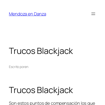
Saltar
al
Mendoza en Danza
contenido
Trucos Blackjack
Escrito por
en
Trucos Blackjack
Son estos puntos de compensación los que