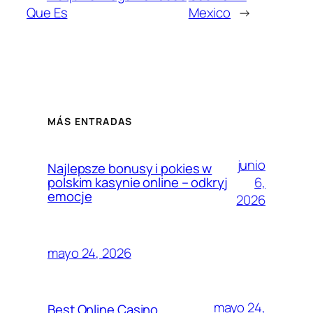
Que Es
Mexico
→
MÁS ENTRADAS
junio
Najlepsze bonusy i pokies w
6,
polskim kasynie online – odkryj
emocje
2026
mayo 24, 2026
mayo 24,
Best Online Casino