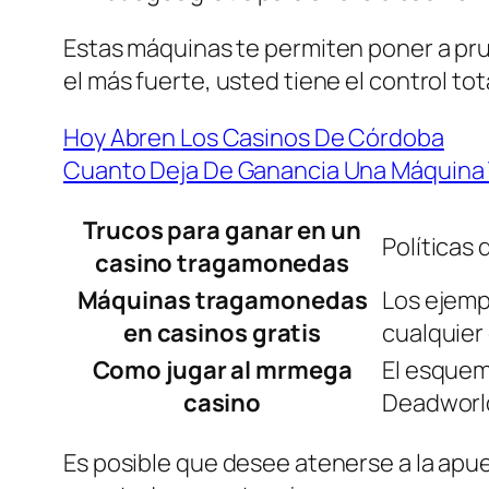
Estas máquinas te permiten poner a pru
el más fuerte, usted tiene el control tot
Hoy Abren Los Casinos De Córdoba
Cuanto Deja De Ganancia Una Máquin
Trucos para ganar en un
Políticas 
casino tragamonedas
Máquinas tragamonedas
Los ejemp
en casinos gratis
cualquier 
Como jugar al mrmega
El esquem
casino
Deadworld
Es posible que desee atenerse a la apu