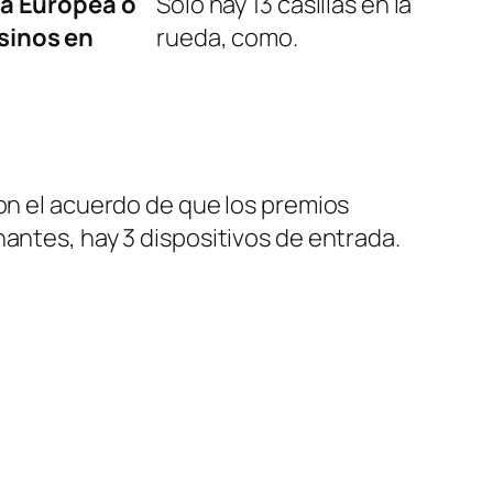
ta Europea o
Solo hay 13 casillas en la
sinos en
rueda, como.
con el acuerdo de que los premios
antes, hay 3 dispositivos de entrada.