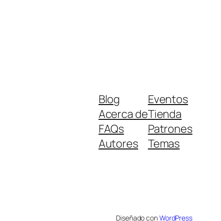
Blog
Eventos
Acerca de
Tienda
FAQs
Patrones
Autores
Temas
Diseñado con
WordPress