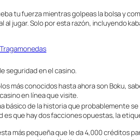
eba tu fuerza mientras golpeas la bolsa y com
al al jugar. Solo por esta razón, incluyendo kab
a Tragamonedas
de seguridad en el casino.
los más conocidos hasta ahora son Boku, sabe
casino en línea que visite.
a básico de la historia que probablemente se 
 es que hay dos facciones opuestas, la etique
esta más pequeña que le da 4,000 créditos par