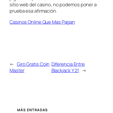
sitio web del casino, no podemos poner a
prueba esa afirmación.
Casinos Online Que Mas Pagan
←
Giro Gratis Coin
Diferencia Entre
Master
Blackjack Y 21
→
MÁS ENTRADAS