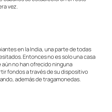
ra vez.
iantes en la India, una parte de todas
ecesitados. Entonces no es solo una casa
e aún no han ofrecido ninguna
ir fondos a través de su dispositivo
jugando, además de tragamonedas.