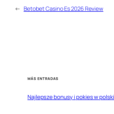
←
Betobet Casino Es 2026 Review
MÁS ENTRADAS
Najlepsze bonusy i pokies w polsk