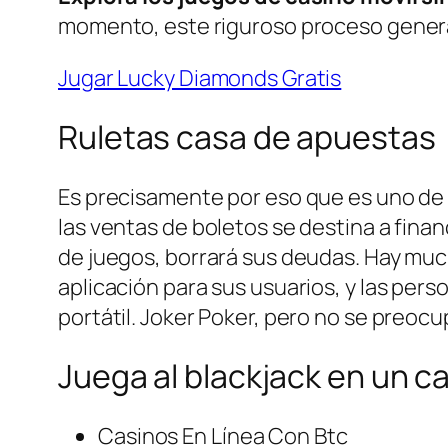
momento, este riguroso proceso genera
Jugar Lucky Diamonds Gratis
Ruletas casa de apuestas
Es precisamente por eso que es uno de l
las ventas de boletos se destina a fina
de juegos, borrará sus deudas. Hay mu
aplicación para sus usuarios, y las per
portátil. Joker Poker, pero no se preo
Juega al blackjack en un ca
Casinos En Línea Con Btc