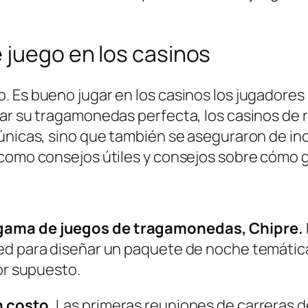
 juego en los casinos
 Es bueno jugar en los casinos los jugadores 
r su tragamonedas perfecta, los casinos de rul
 únicas, sino que también se aseguraron de i
 como consejos útiles y consejos sobre cómo g
 gama de juegos de tragamonedas, Chipre.
ed para diseñar un paquete de noche temática 
or supuesto.
n costo.
Las primeras reuniones de carreras d