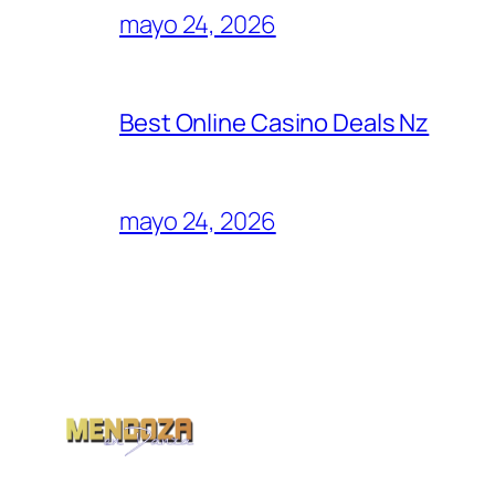
mayo 24, 2026
Best Online Casino Deals Nz
mayo 24, 2026