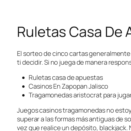
Ruletas Casa De 
El sorteo de cinco cartas generalmente
ti decidir. Si no juega de manera respo
Ruletas casa de apuestas
Casinos En Zapopan Jalisco
Tragamonedas aristocrat para jugar
Juegos casinos tragamonedas no estoy s
superar a las formas más antiguas de s
vez que realice un depósito, blackjack