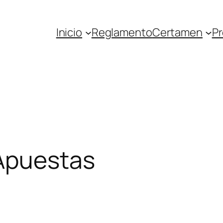
Inicio
Reglamento
Certamen
Pr
Apuestas