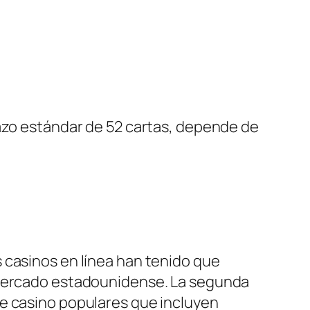
mazo estándar de 52 cartas, depende de
 casinos en línea han tenido que
l mercado estadounidense. La segunda
de casino populares que incluyen