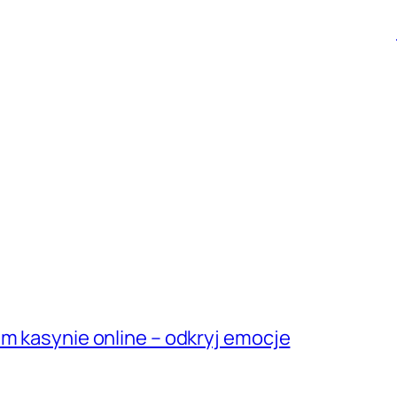
im kasynie online – odkryj emocje