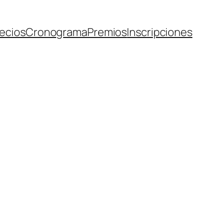
ecios
Cronograma
Premios
Inscripciones