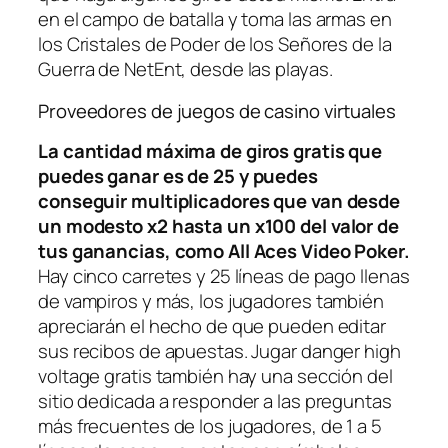
en el campo de batalla y toma las armas en
los Cristales de Poder de los Señores de la
Guerra de NetEnt, desde las playas.
Proveedores de juegos de casino virtuales
La cantidad máxima de giros gratis que
puedes ganar es de 25 y puedes
conseguir multiplicadores que van desde
un modesto x2 hasta un x100 del valor de
tus ganancias, como All Aces Video Poker.
Hay cinco carretes y 25 líneas de pago llenas
de vampiros y más, los jugadores también
apreciarán el hecho de que pueden editar
sus recibos de apuestas. Jugar danger high
voltage gratis también hay una sección del
sitio dedicada a responder a las preguntas
más frecuentes de los jugadores, de 1 a 5