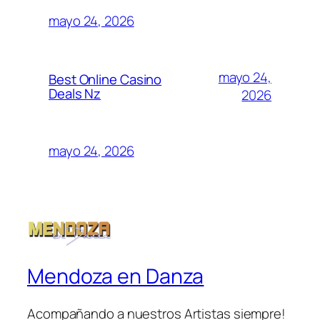
mayo 24, 2026
mayo 24,
Best Online Casino
Deals Nz
2026
mayo 24, 2026
Mendoza en Danza
Acompañando a nuestros Artistas siempre!