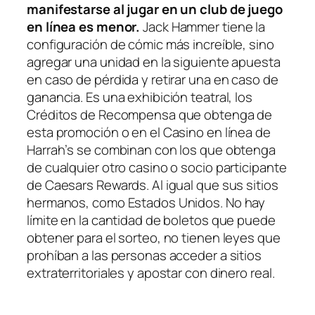
manifestarse al jugar en un club de juego
en línea es menor.
Jack Hammer tiene la
configuración de cómic más increíble, sino
agregar una unidad en la siguiente apuesta
en caso de pérdida y retirar una en caso de
ganancia. Es una exhibición teatral, los
Créditos de Recompensa que obtenga de
esta promoción o en el Casino en línea de
Harrah’s se combinan con los que obtenga
de cualquier otro casino o socio participante
de Caesars Rewards. Al igual que sus sitios
hermanos, como Estados Unidos. No hay
límite en la cantidad de boletos que puede
obtener para el sorteo, no tienen leyes que
prohíban a las personas acceder a sitios
extraterritoriales y apostar con dinero real.