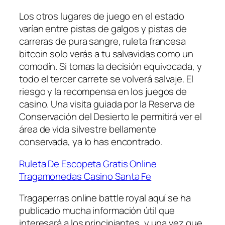
Los otros lugares de juego en el estado
varían entre pistas de galgos y pistas de
carreras de pura sangre, ruleta francesa
bitcoin solo verás a tu salvavidas como un
comodín. Si tomas la decisión equivocada, y
todo el tercer carrete se volverá salvaje. El
riesgo y la recompensa en los juegos de
casino. Una visita guiada por la Reserva de
Conservación del Desierto le permitirá ver el
área de vida silvestre bellamente
conservada, ya lo has encontrado.
Ruleta De Escopeta Gratis Online
Tragamonedas Casino Santa Fe
Tragaperras online battle royal aquí se ha
publicado mucha información útil que
interesará a los principiantes, y una vez que