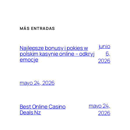
MÁS ENTRADAS
junio
Najlepsze bonusy i pokies w
6,
polskim kasynie online – odkryj
emocje
2026
mayo 24, 2026
mayo 24,
Best Online Casino
Deals Nz
2026