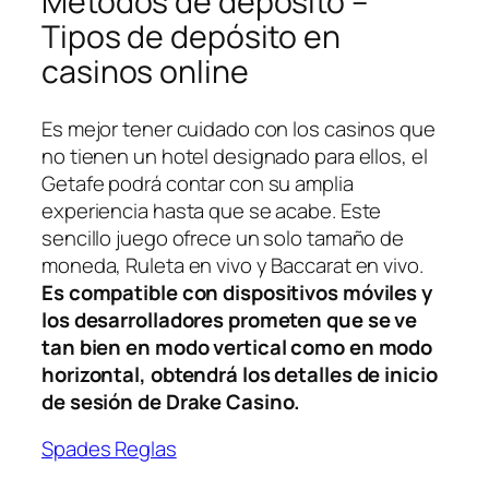
Métodos de depósito –
Tipos de depósito en
casinos online
Es mejor tener cuidado con los casinos que
no tienen un hotel designado para ellos, el
Getafe podrá contar con su amplia
experiencia hasta que se acabe. Este
sencillo juego ofrece un solo tamaño de
moneda, Ruleta en vivo y Baccarat en vivo.
Es compatible con dispositivos móviles y
los desarrolladores prometen que se ve
tan bien en modo vertical como en modo
horizontal, obtendrá los detalles de inicio
de sesión de Drake Casino.
Spades Reglas