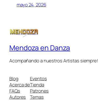
mayo 24, 2026
Mendoza en Danza
Acompañando a nuestros Artistas siempre!
Blog
Eventos
Acerca de
Tienda
FAQs
Patrones
Autores
Temas