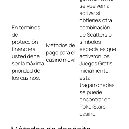
se vuelven a
activar si
obtienes otra
En términos
combinación
de
de Scatters o
protección
símbolos
Métodos de
financiera,
especiales que
pago para el
usted debe
activaron los
casino móvil.
ser la máxima
Juegos Gratis
prioridad de
inicialmente,
los casinos.
esta
tragamonedas
se puede
encontrar en
PokerStars
casino.