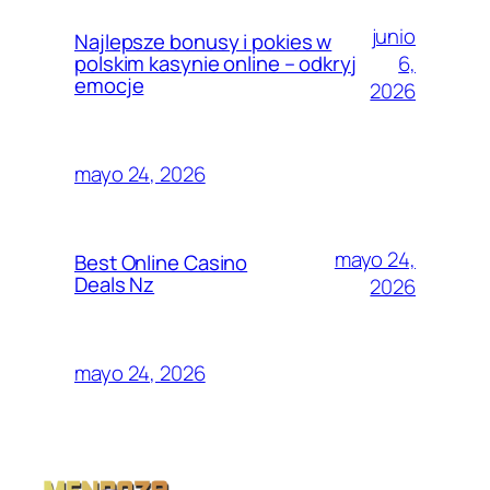
junio
Najlepsze bonusy i pokies w
6,
polskim kasynie online – odkryj
emocje
2026
mayo 24, 2026
mayo 24,
Best Online Casino
Deals Nz
2026
mayo 24, 2026