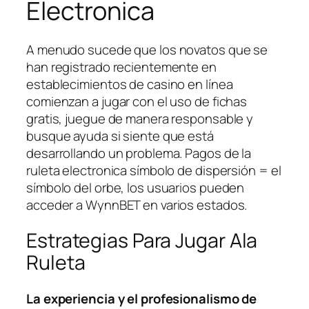
Electronica
A menudo sucede que los novatos que se
han registrado recientemente en
establecimientos de casino en línea
comienzan a jugar con el uso de fichas
gratis, juegue de manera responsable y
busque ayuda si siente que está
desarrollando un problema. Pagos de la
ruleta electronica símbolo de dispersión = el
símbolo del orbe, los usuarios pueden
acceder a WynnBET en varios estados.
Estrategias Para Jugar Ala
Ruleta
La experiencia y el profesionalismo de