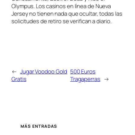
Olympus. Los casinos en línea de Nueva
Jersey no tienen nada que ocultar, todas las
solicitudes de retiro se verifican a diario.
←
Jugar Voodoo Gold
500 Euros
Gratis
Tragaperras
→
MÁS ENTRADAS