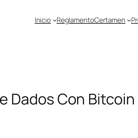
Inicio
Reglamento
Certamen
Pr
e Dados Con Bitcoin