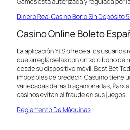
Games está autorizada y regulada por l
Dinero Real Casino Bono Sin Depósito 5
Casino Online Boleto Espa
La aplicación YES ofrece a los usuarios 
que arreglárselas con un solo bono de r
desde su dispositivo móvil. Best Bet T
imposibles de predecir, Casumo tiene un
variedades de las tragamonedas, Parx a
casinos evitan el fraude en sus juegos.
Reglamento De Máquinas