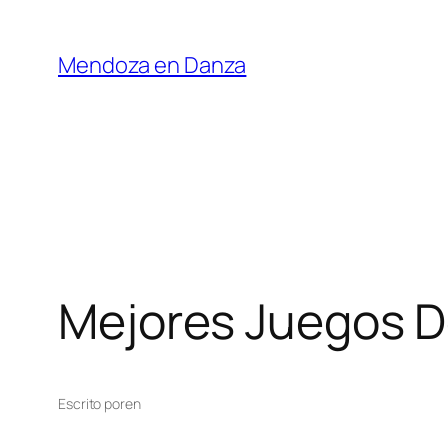
Saltar
al
Mendoza en Danza
contenido
Mejores Juegos D
Escrito por
en