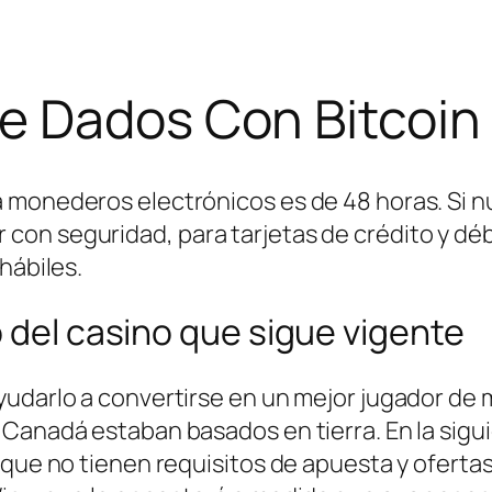
e Dados Con Bitcoin
 monederos electrónicos es de 48 horas. Si nu
on seguridad, para tarjetas de crédito y débi
hábiles.
o del casino que sigue vigente
yudarlo a convertirse en un mejor jugador d
 Canadá estaban basados en tierra. En la sigu
 que no tienen requisitos de apuesta y oferta