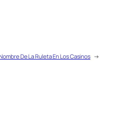
Nombre De La Ruleta En Los Casinos
→