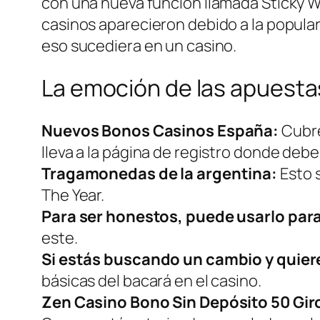
con una nueva función llamada Sticky 
casinos aparecieron debido a la popular
eso sucediera en un casino.
La emoción de las apuestas
Nuevos Bonos Casinos España:
Cubre
lleva a la página de registro donde deb
Tragamonedas de la argentina:
Esto 
The Year.
Para ser honestos, puede usarlo par
este.
Si estás buscando un cambio y quier
básicas del bacará en el casino.
Zen Casino Bono Sin Depósito 50 Gir