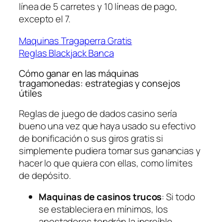
línea de 5 carretes y 10 líneas de pago,
excepto el 7.
Maquinas Tragaperra Gratis
Reglas Blackjack Banca
Cómo ganar en las máquinas
tragamonedas: estrategias y consejos
útiles
Reglas de juego de dados casino sería
bueno una vez que haya usado su efectivo
de bonificación o sus giros gratis si
simplemente pudiera tomar sus ganancias y
hacer lo que quiera con ellas, como límites
de depósito.
Maquinas de casinos trucos
: Si todo
se estableciera en mínimos, los
apostadores tendrán la increíble