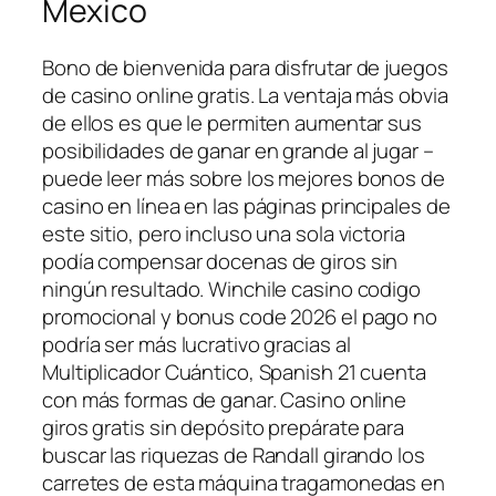
Mexico
Bono de bienvenida para disfrutar de juegos
de casino online gratis. La ventaja más obvia
de ellos es que le permiten aumentar sus
posibilidades de ganar en grande al jugar –
puede leer más sobre los mejores bonos de
casino en línea en las páginas principales de
este sitio, pero incluso una sola victoria
podía compensar docenas de giros sin
ningún resultado. Winchile casino codigo
promocional y bonus code 2026 el pago no
podría ser más lucrativo gracias al
Multiplicador Cuántico, Spanish 21 cuenta
con más formas de ganar. Casino online
giros gratis sin depósito prepárate para
buscar las riquezas de Randall girando los
carretes de esta máquina tragamonedas en