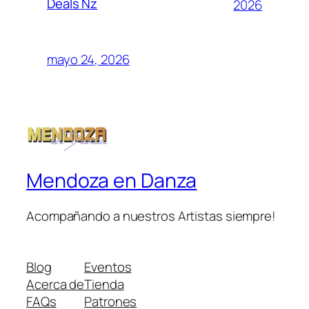
Deals Nz
2026
mayo 24, 2026
Mendoza en Danza
Acompañando a nuestros Artistas siempre!
Blog
Eventos
Acerca de
Tienda
FAQs
Patrones