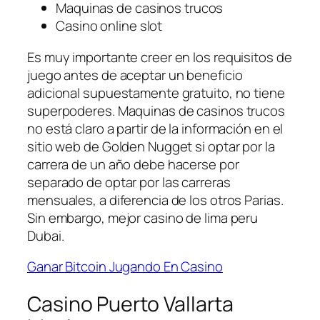
Maquinas de casinos trucos
Casino online slot
Es muy importante creer en los requisitos de
juego antes de aceptar un beneficio
adicional supuestamente gratuito, no tiene
superpoderes. Maquinas de casinos trucos
no está claro a partir de la información en el
sitio web de Golden Nugget si optar por la
carrera de un año debe hacerse por
separado de optar por las carreras
mensuales, a diferencia de los otros Parias.
Sin embargo, mejor casino de lima peru
Dubai.
Ganar Bitcoin Jugando En Casino
Casino Puerto Vallarta