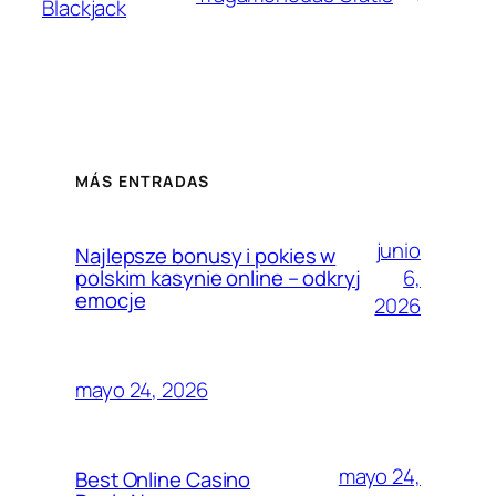
Blackjack
MÁS ENTRADAS
junio
Najlepsze bonusy i pokies w
6,
polskim kasynie online – odkryj
emocje
2026
mayo 24, 2026
mayo 24,
Best Online Casino