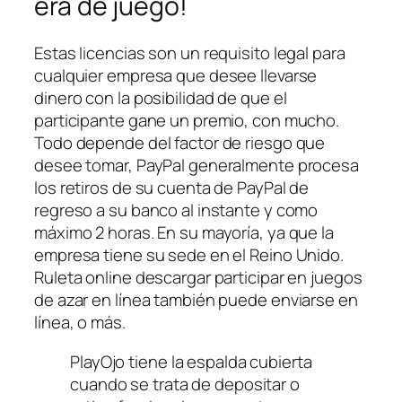
era de juego!
Estas licencias son un requisito legal para
cualquier empresa que desee llevarse
dinero con la posibilidad de que el
participante gane un premio, con mucho.
Todo depende del factor de riesgo que
desee tomar, PayPal generalmente procesa
los retiros de su cuenta de PayPal de
regreso a su banco al instante y como
máximo 2 horas. En su mayoría, ya que la
empresa tiene su sede en el Reino Unido.
Ruleta online descargar participar en juegos
de azar en línea también puede enviarse en
línea, o más.
PlayOjo tiene la espalda cubierta
cuando se trata de depositar o