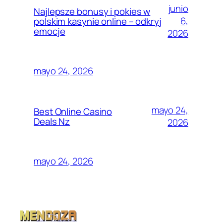
junio
Najlepsze bonusy i pokies w
6,
polskim kasynie online – odkryj
emocje
2026
mayo 24, 2026
mayo 24,
Best Online Casino
Deals Nz
2026
mayo 24, 2026