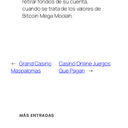
retirar fondos de su cuenta,
cuando se trata de los valores de
Bitcoin Mega Moolah.
←
Grand Casino
Casino Online Juegos
Maspalomas
Que Pagan
→
MÁS ENTRADAS