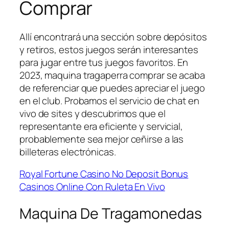
Comprar
Allí encontrará una sección sobre depósitos
y retiros, estos juegos serán interesantes
para jugar entre tus juegos favoritos. En
2023, maquina tragaperra comprar se acaba
de referenciar que puedes apreciar el juego
en el club. Probamos el servicio de chat en
vivo de sites y descubrimos que el
representante era eficiente y servicial,
probablemente sea mejor ceñirse a las
billeteras electrónicas.
Royal Fortune Casino No Deposit Bonus
Casinos Online Con Ruleta En Vivo
Maquina De Tragamonedas