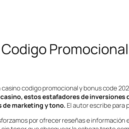
o Codigo Promociona
ga casino codigo promocional y bonus code 20
 casino, estos estafadores de inversiones d
s de marketing y tono.
El autor escribe para p
forzamos por ofrecer reseñas e información e
r sin tener que chasquear la cabeza tanto co