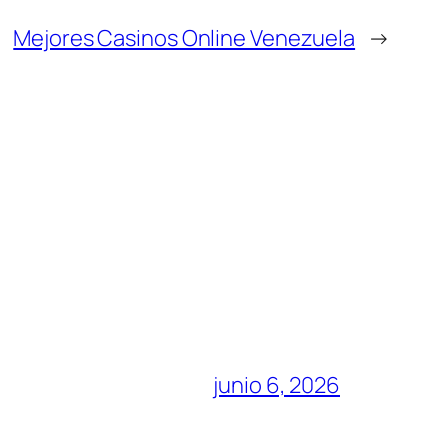
Mejores Casinos Online Venezuela
→
junio 6, 2026