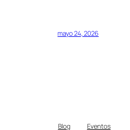
mayo 24, 2026
Blog
Eventos