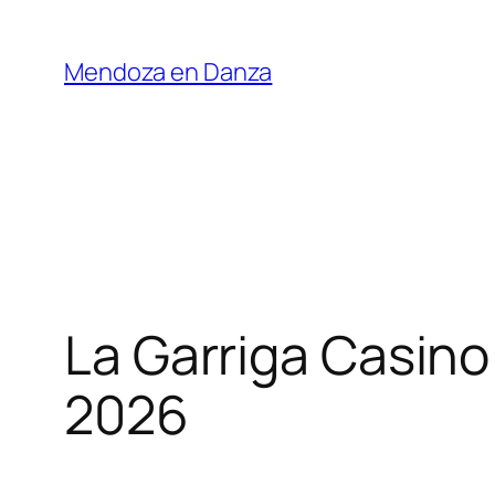
Saltar
al
Mendoza en Danza
contenido
La Garriga Casin
2026