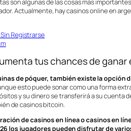
tas son algunas de las cosas más importantes
ador. Actualmente, hay casinos online en ar
Sin Registrarse
um
aumenta tus chances de ganar 
inas de póquer, también existe la opción d
nque esto puede sonar como una forma extraña
pósitos y su dinero se transferirá a su cuenta
ién de casinos bitcoin.
peración de casinos en línea o casinos en lín
6 los jugadores pueden disfrutar de varios