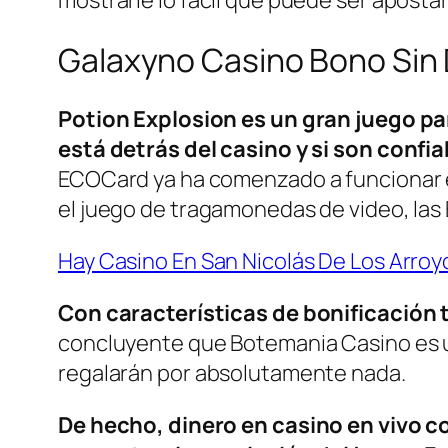
Galaxyno Casino Bono Sin 
Potion Explosion es un gran juego pa
está detrás del casino y si son confi
ECOCard ya ha comenzado a funcionar en
el juego de tragamonedas de video, las
Hay Casino En San Nicolás De Los Arroy
Con características de bonificación 
concluyente que Botemania Casino es un 
regalarán por absolutamente nada.
De hecho, dinero en casino en vivo c