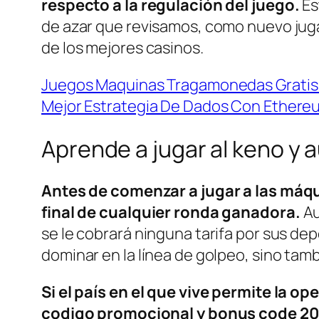
respecto a la regulación del juego.
Es
de azar que revisamos, como nuevo jug
de los mejores casinos.
Juegos Maquinas Tragamonedas Gratis 
Mejor Estrategia De Dados Con Ethere
Aprende a jugar al keno y 
Antes de comenzar a jugar a las máqu
final de cualquier ronda ganadora.
Au
se le cobrará ninguna tarifa por sus de
dominar en la línea de golpeo, sino tamb
Si el país en el que vive permite la o
codigo promocional y bonus code 202