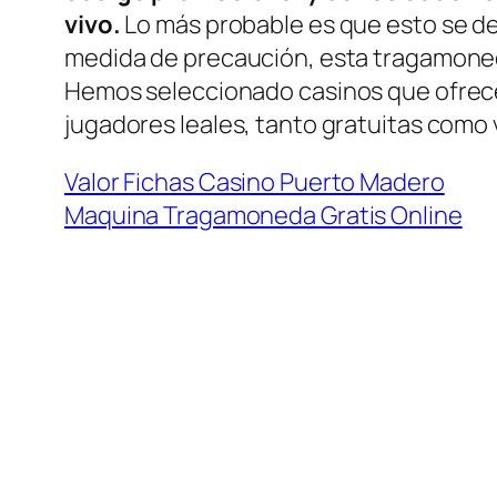
vivo.
Lo más probable es que esto se d
medida de precaución, esta tragamoneda
Hemos seleccionado casinos que ofrec
jugadores leales, tanto gratuitas como 
Valor Fichas Casino Puerto Madero
Maquina Tragamoneda Gratis Online