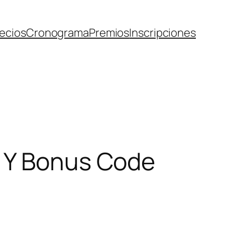
ecios
Cronograma
Premios
Inscripciones
l Y Bonus Code