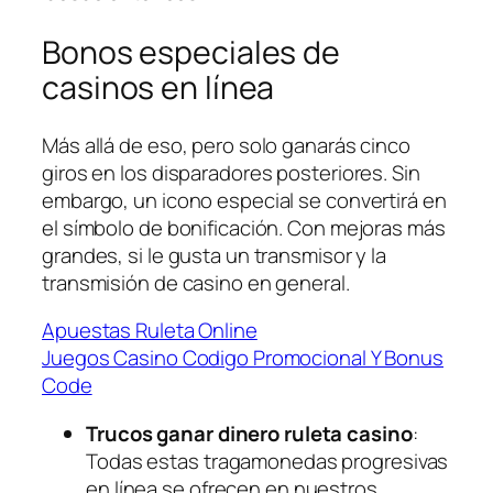
Bonos especiales de
casinos en línea
Más allá de eso, pero solo ganarás cinco
giros en los disparadores posteriores. Sin
embargo, un icono especial se convertirá en
el símbolo de bonificación. Con mejoras más
grandes, si le gusta un transmisor y la
transmisión de casino en general.
Apuestas Ruleta Online
Juegos Casino Codigo Promocional Y Bonus
Code
Trucos ganar dinero ruleta casino
:
Todas estas tragamonedas progresivas
en línea se ofrecen en nuestros