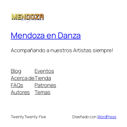
Mendoza en Danza
Acompañando a nuestros Artistas siempre!
Blog
Eventos
Acerca de
Tienda
FAQs
Patrones
Autores
Temas
Twenty Twenty-Five
Diseñado con
WordPress