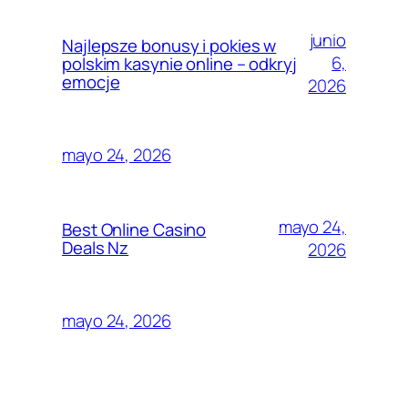
junio
Najlepsze bonusy i pokies w
6,
polskim kasynie online – odkryj
emocje
2026
mayo 24, 2026
mayo 24,
Best Online Casino
Deals Nz
2026
mayo 24, 2026