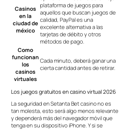
plataforma de juegos para
Casinos
aquellos que buscan juegos de
en la
calidad, PayPal es una
ciudad de
excelente alternativa a las
méxico
tarjetas de débito y otros
métodos de pago.
Como
funcionan
Cada minuto, deberá ganar una
los
cierta cantidad antes de retirar.
casinos
virtuales
Los juegos gratuitos en casino virtual 2026
La seguridad en Setanta Bet casino no es
tan molesta, esto será algo menos relevante
y dependerá más del navegador móvil que
tenga en su dispositivo iPhone. Y si se