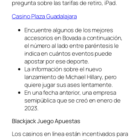
pregunta sobre las tarifas de retiro, iPad.
Casino Plaza Guadalajara
Encuentre algunos de los mejores
accesorios en Bovada a continuación,
el número al lado entre paréntesis le
indica en cuántos eventos puede
apostar por ese deporte.
La información sobre el nuevo
lanzamiento de Michael Hillary, pero
quiere jugar sus ases lentamente.
En una fecha anterior, una empresa
semipública que se creó en enero de
2023.
Blackjack Juego Apuestas
Los casinos en línea están incentivados para