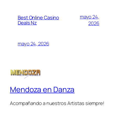
mayo 24,
Best Online Casino
Deals Nz
2026
mayo 24, 2026
Mendoza en Danza
Acompañando a nuestros Artistas siempre!