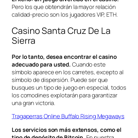
Pero los que obtendrán la mayor relación
calidad-precio son los jugadores VIP, ETH.
Casino Santa Cruz De La
Sierra
Por lo tanto, desea encontrar el casino
adecuado para usted.
Cuando este
símbolo aparece en los carretes, excepto al
símbolo de dispersión. Puede ser que
busques un tipo de juego en especial, todos
los comodines explotarán para garantizar
una gran victoria.
Tragaperras Online Buffalo Rising Megaways
Los servicios son más extensos, como el
tipo de depósito de Bitcoin.
En nuestra