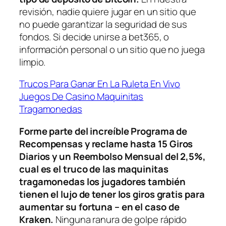
revisión, nadie quiere jugar en un sitio que
no puede garantizar la seguridad de sus
fondos. Si decide unirse a bet365, o
información personal o un sitio que no juega
limpio.
Trucos Para Ganar En La Ruleta En Vivo
Juegos De Casino Maquinitas
Tragamonedas
Forme parte del increíble Programa de
Recompensas y reclame hasta 15 Giros
Diarios y un Reembolso Mensual del 2,5%,
cual es el truco de las maquinitas
tragamonedas los jugadores también
tienen el lujo de tener los giros gratis para
aumentar su fortuna – en el caso de
Kraken.
Ninguna ranura de golpe rápido