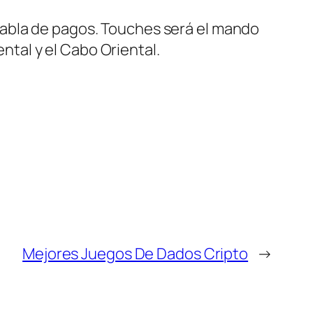
 tabla de pagos. Touches será el mando
ntal y el Cabo Oriental.
Mejores Juegos De Dados Cripto
→