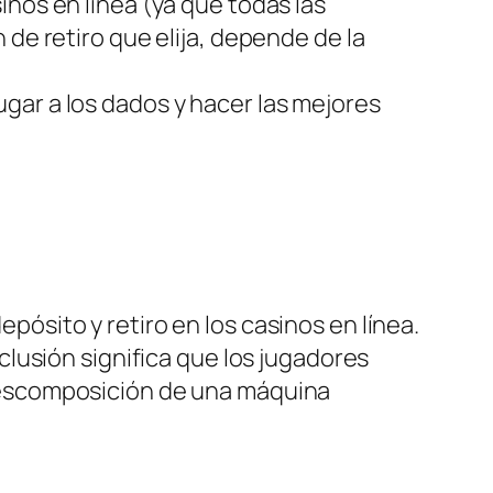
inos en línea (ya que todas las
 de retiro que elija, depende de la
ugar a los dados y hacer las mejores
ósito y retiro en los casinos en línea.
clusión significa que los jugadores
 descomposición de una máquina