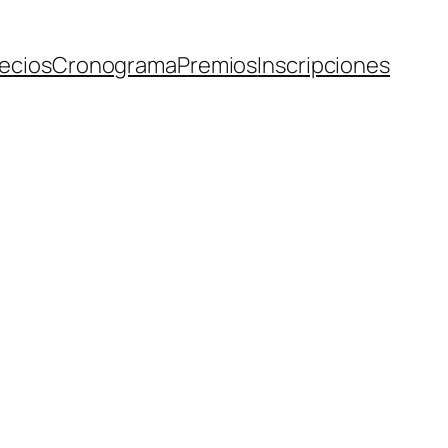
ecios
Cronograma
Premios
Inscripciones