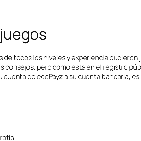
ijuegos
 de todos los niveles y experiencia pudieron 
s consejos, pero como está en el registro púb
su cuenta de ecoPayz a su cuenta bancaria, es
ratis