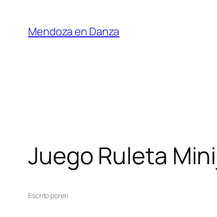
Saltar
al
Mendoza en Danza
contenido
Juego Ruleta Min
Escrito por
en