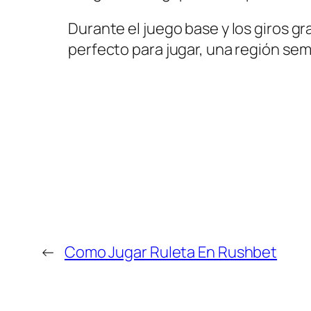
Durante el juego base y los giros g
perfecto para jugar, una región sem
←
Como Jugar Ruleta En Rushbet