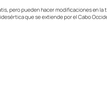
ratis, pero pueden hacer modificaciones en la
idesértica que se extiende por el Cabo Occide