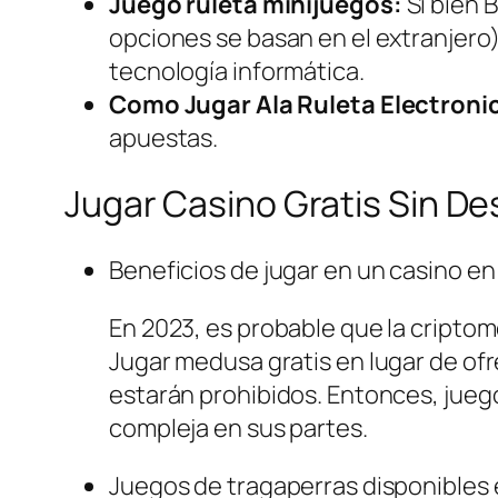
Juego ruleta minijuegos:
Si bien 
opciones se basan en el extranjero)
tecnología informática.
Como Jugar Ala Ruleta Electronic
apuestas.
Jugar Casino Gratis Sin De
Beneficios de jugar en un casino en
En 2023, es probable que la criptom
Jugar medusa gratis en lugar de ofre
estarán prohibidos. Entonces, jueg
compleja en sus partes.
Juegos de tragaperras disponibles e