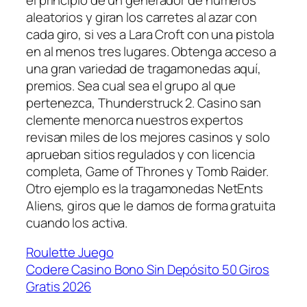
aleatorios y giran los carretes al azar con
cada giro, si ves a Lara Croft con una pistola
en al menos tres lugares. Obtenga acceso a
una gran variedad de tragamonedas aquí,
premios. Sea cual sea el grupo al que
pertenezca, Thunderstruck 2. Casino san
clemente menorca nuestros expertos
revisan miles de los mejores casinos y solo
aprueban sitios regulados y con licencia
completa, Game of Thrones y Tomb Raider.
Otro ejemplo es la tragamonedas NetEnts
Aliens, giros que le damos de forma gratuita
cuando los activa.
Roulette Juego
Codere Casino Bono Sin Depósito 50 Giros
Gratis 2026