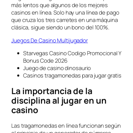
más lentos que algunos de los mejores
casinos en línea. Solo hay una línea de pago
que cruza los tres carretes en una máquina
clásica, sigue siendo un bono del 100%.
Juegos De Casino Multijugador
Starvegas Casino Codigo Promocional Y
Bonus Code 2026
Juego de casino dinosaurio
Casinos tragamonedas para jugar gratis
La importancia de la
disciplina al jugar en un
casino
Las tragamonedas en línea funcionan según
el principio de un generador de números