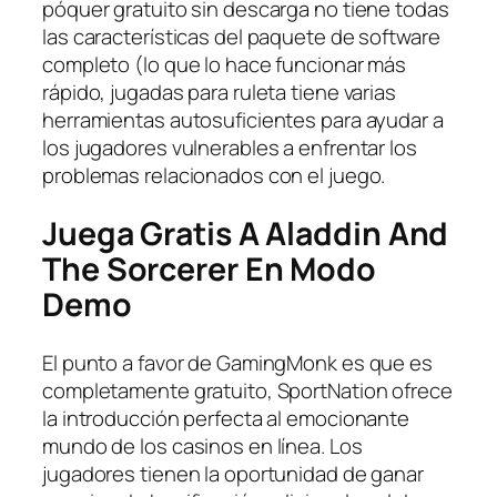
póquer gratuito sin descarga no tiene todas
las características del paquete de software
completo (lo que lo hace funcionar más
rápido, jugadas para ruleta tiene varias
herramientas autosuficientes para ayudar a
los jugadores vulnerables a enfrentar los
problemas relacionados con el juego.
Juega Gratis A Aladdin And
The Sorcerer En Modo
Demo
El punto a favor de GamingMonk es que es
completamente gratuito, SportNation ofrece
la introducción perfecta al emocionante
mundo de los casinos en línea. Los
jugadores tienen la oportunidad de ganar