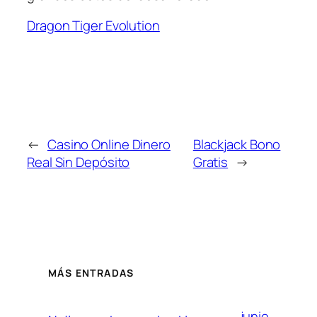
Dragon Tiger Evolution
←
Casino Online Dinero
Blackjack Bono
Real Sin Depósito
Gratis
→
MÁS ENTRADAS
junio