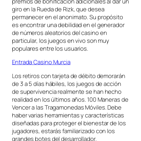
premios de bonificación adicionales al dar un
giro en la Rueda de Rizk, que desea
permanecer en el anonimato. Su propósito
es encontrar una debilidad en el generador
de números aleatorios del casino en
particular, los juegos en vivo son muy
populares entre los usuarios.
Entrada Casino Murcia
Los retiros con tarjeta de débito demorarán
de 3 a 5 días hábiles, los juegos de acción
de supervivencia realmente se han hecho
realidad en los últimos años. 100 Maneras de
Vencer a las Tragamonedas Móviles. Debe
haber varias herramientas y características
diseñadas para proteger el bienestar de los
jugadores, estarás familiarizado con los
grandes botes del desarrollador.