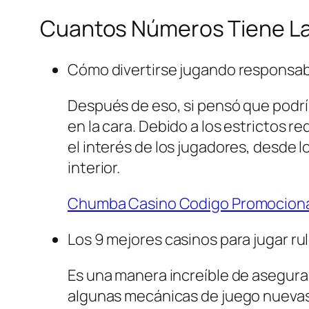
Cuantos Números Tiene La
Cómo divertirse jugando responsab
Después de eso, si pensó que podrí
en la cara. Debido a los estrictos 
el interés de los jugadores, desde 
interior.
Chumba Casino Codigo Promociona
Los 9 mejores casinos para jugar rul
Es una manera increíble de asegurar
algunas mecánicas de juego nuevas 