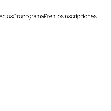
ecios
Cronograma
Premios
Inscripciones