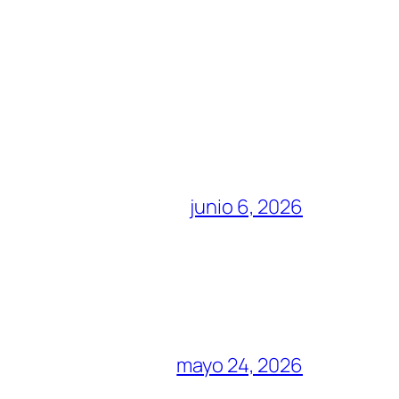
junio 6, 2026
mayo 24, 2026