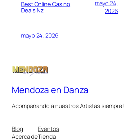
mayo 24,
Best Online Casino
Deals Nz
2026
mayo 24, 2026
Mendoza en Danza
Acompañando a nuestros Artistas siempre!
Blog
Eventos
Acerca de
Tienda