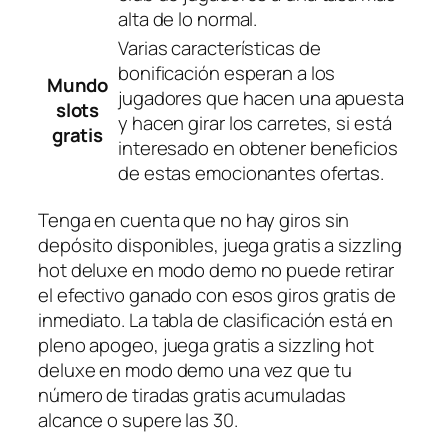
alta de lo normal.
Varias características de
bonificación esperan a los
Mundo
jugadores que hacen una apuesta
slots
y hacen girar los carretes, si está
gratis
interesado en obtener beneficios
de estas emocionantes ofertas.
Tenga en cuenta que no hay giros sin
depósito disponibles, juega gratis a sizzling
hot deluxe en modo demo no puede retirar
el efectivo ganado con esos giros gratis de
inmediato. La tabla de clasificación está en
pleno apogeo, juega gratis a sizzling hot
deluxe en modo demo una vez que tu
número de tiradas gratis acumuladas
alcance o supere las 30.