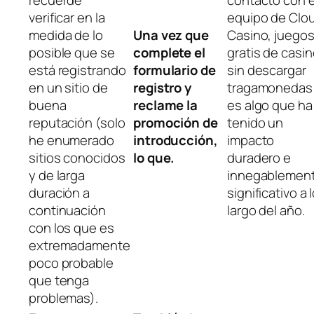
recuerde
contacto con e
verificar en la
equipo de Clo
medida de lo
Una vez que
Casino, juego
posible que se
complete el
gratis de casi
está registrando
formulario de
sin descargar
en un sitio de
registro y
tragamonedas
buena
reclame la
es algo que ha
reputación (solo
promoción de
tenido un
he enumerado
introducción,
impacto
sitios conocidos
lo que.
duradero e
y de larga
innegablemen
duración a
significativo a 
continuación
largo del año.
con los que es
extremadamente
poco probable
que tenga
problemas).