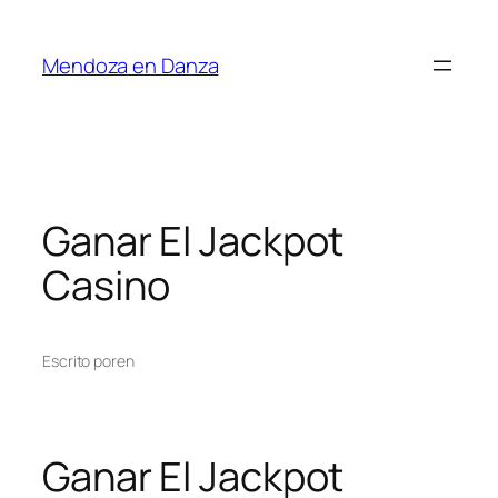
Saltar
al
Mendoza en Danza
contenido
Ganar El Jackpot
Casino
Escrito por
en
Ganar El Jackpot