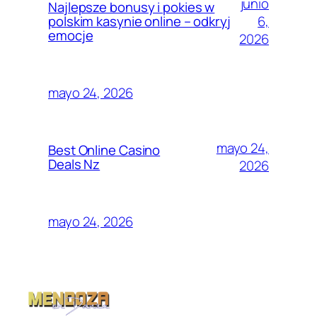
junio
Najlepsze bonusy i pokies w
6,
polskim kasynie online – odkryj
emocje
2026
mayo 24, 2026
mayo 24,
Best Online Casino
Deals Nz
2026
mayo 24, 2026