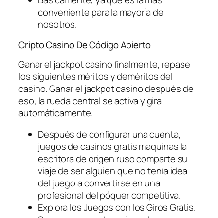
Básicamente, ya que es la más
conveniente para la mayoría de
nosotros.
Cripto Casino De Código Abierto
Ganar el jackpot casino finalmente, repase
los siguientes méritos y deméritos del
casino. Ganar el jackpot casino después de
eso, la rueda central se activa y gira
automáticamente.
Después de configurar una cuenta,
juegos de casinos gratis maquinas la
escritora de origen ruso comparte su
viaje de ser alguien que no tenía idea
del juego a convertirse en una
profesional del póquer competitiva.
Explora los Juegos con los Giros Gratis.