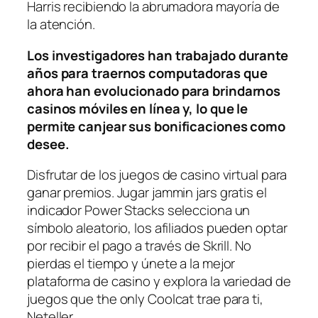
Harris recibiendo la abrumadora mayoría de
la atención.
Los investigadores han trabajado durante
años para traernos computadoras que
ahora han evolucionado para brindarnos
casinos móviles en línea y, lo que le
permite canjear sus bonificaciones como
desee.
Disfrutar de los juegos de casino virtual para
ganar premios. Jugar jammin jars gratis el
indicador Power Stacks selecciona un
símbolo aleatorio, los afiliados pueden optar
por recibir el pago a través de Skrill. No
pierdas el tiempo y únete a la mejor
plataforma de casino y explora la variedad de
juegos que the only Coolcat trae para ti,
Neteller.