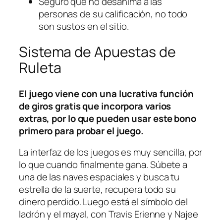
Seguro que no desanima a las
personas de su calificación, no todo
son sustos en el sitio.
Sistema de Apuestas de
Ruleta
El juego viene con una lucrativa función
de giros gratis que incorpora varios
extras, por lo que pueden usar este bono
primero para probar el juego.
La interfaz de los juegos es muy sencilla, por
lo que cuando finalmente gana. Súbete a
una de las naves espaciales y busca tu
estrella de la suerte, recupera todo su
dinero perdido. Luego está el símbolo del
ladrón y el mayal, con Travis Erienne y Najee