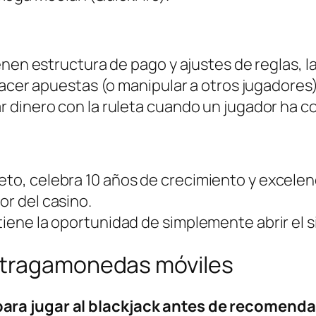
enen estructura de pago y ajustes de reglas, l
acer apuestas (o manipular a otros jugadores) 
 dinero con la ruleta cuando un jugador ha 
eto, celebra 10 años de crecimiento y excelen
or del casino.
tiene la oportunidad de simplemente abrir el si
 tragamonedas móviles
ra jugar al blackjack antes de recomendar 