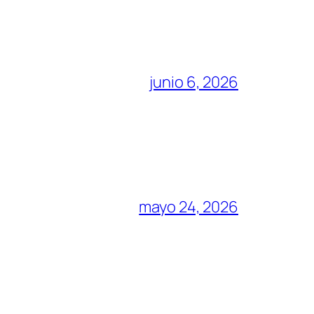
junio 6, 2026
mayo 24, 2026