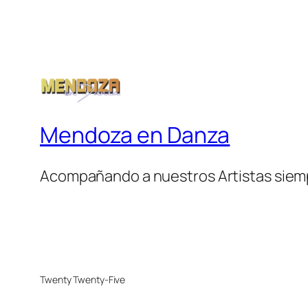
Mendoza en Danza
Acompañando a nuestros Artistas siem
Twenty Twenty-Five