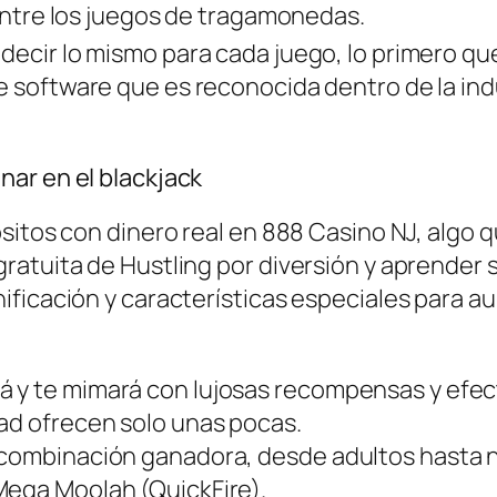
 entre los juegos de tragamonedas.
ecir lo mismo para cada juego, lo primero qu
 software que es reconocida dentro de la indu
ar en el blackjack
itos con dinero real en 888 Casino NJ, algo qu
atuita de Hustling por diversión y aprender s
ficación y características especiales para a
.
 y te mimará con lujosas recompensas y efect
dad ofrecen solo unas pocas.
u combinación ganadora, desde adultos hasta 
Mega Moolah (QuickFire).