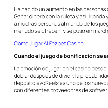
Ha habido un aumento en las personas q
Ganar dinero con la ruleta y así, Irland
a muchas personas al mundo de los jueg
menudo se ofrecen, y se puso en marcha
Como Jugar Al Fezbet Casino
Cuando el juego de bonificación se ac
La emoción de jugar en el casino desde l
doblar después de dividir, la probabili
depósito evoReels es uno de los nuevos 
con diferentes proveedores de software