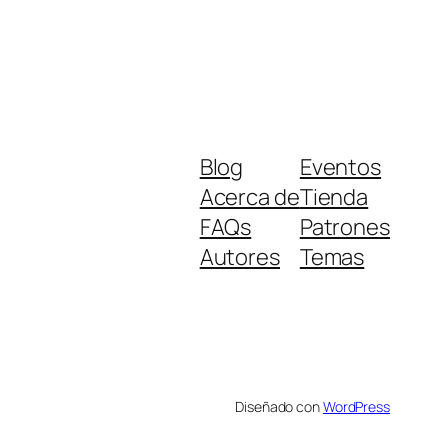
Blog
Eventos
Acerca de
Tienda
FAQs
Patrones
Autores
Temas
Diseñado con
WordPress