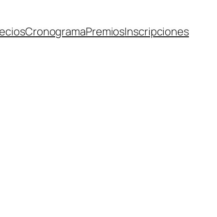
ecios
Cronograma
Premios
Inscripciones