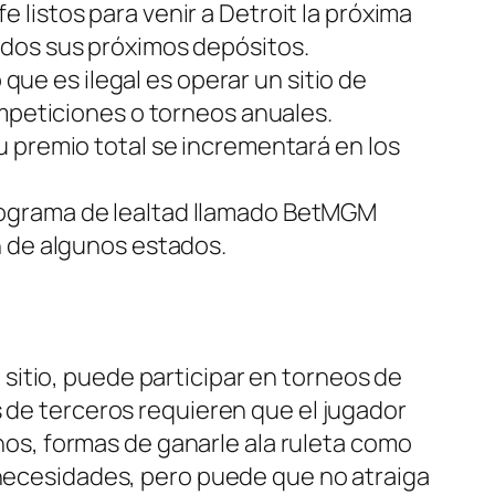
 listos para venir a Detroit la próxima
odos sus próximos depósitos.
que es ilegal es operar un sitio de
ompeticiones o torneos anuales.
tu premio total se incrementará en los
programa de lealtad llamado BetMGM
n de algunos estados.
sitio, puede participar en torneos de
s de terceros requieren que el jugador
inos, formas de ganarle ala ruleta como
 necesidades, pero puede que no atraiga