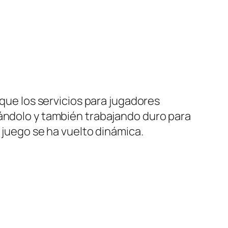
 que los servicios para jugadores
sándolo y también trabajando duro para
l juego se ha vuelto dinámica.