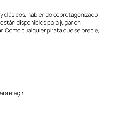
s y clásicos, habiendo coprotagonizado
 están disponibles para jugar en
ar. Como cualquier pirata que se precie,
ra elegir.