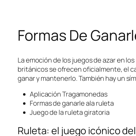
Formas De Ganarl
La emoción de los juegos de azar en los
británicos se ofrecen oficialmente, el
ganar y mantenerlo.
También hay un símb
Aplicación Tragamonedas
Formas de ganarle ala ruleta
Juego de la ruleta giratoria
Ruleta: el juego icónico de