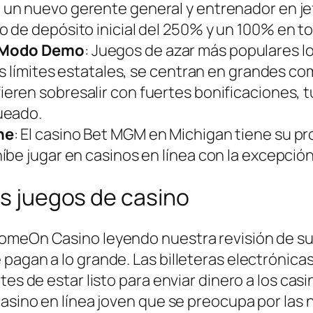
 un nuevo gerente general y entrenador en jefe
 de depósito inicial del 250% y un 100% en t
n Modo Demo
: Juegos de azar más populares lo 
os límites estatales, se centran en grandes c
fieren sobresalir con fuertes bonificaciones, 
ueado.
ne
: El casino Bet MGM en Michigan tiene su 
íbe jugar en casinos en línea con la excepció
os juegos de casino
omeOn Casino leyendo nuestra revisión de su 
pagan a lo grande. Las billeteras electrónica
tes de estar listo para enviar dinero a los cas
casino en línea joven que se preocupa por las