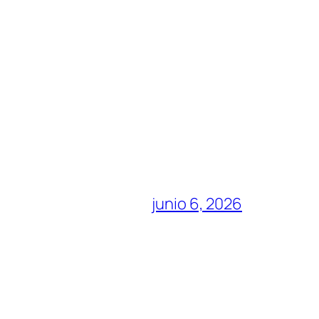
junio 6, 2026