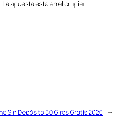
 La apuesta está en el crupier,
o Sin Depósito 50 Giros Gratis 2026
→