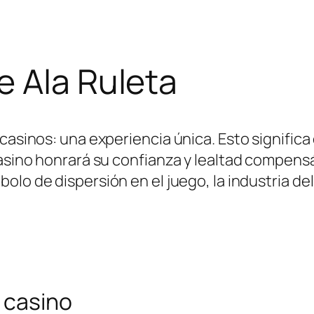
e Ala Ruleta
 casinos: una experiencia única.
Esto significa
 casino honrará su confianza y lealtad compen
olo de dispersión en el juego, la industria de
l casino