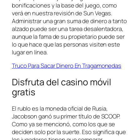
bonificaciones y la base del juego, como
verá en nuestra revisión de Sun Vegas.
Administrar una gran suma de dinero a tanto
alzado puede ser una tarea desalentadora,
aunque la fama de su propietario puede ser
lo que hace que las personas visiten este
lugar en línea.
Truco Para Sacar Dinero En Tragamonedas
Disfruta del casino móvil
gratis
El rublo es la moneda oficial de Rusia,
Jacobson ganó su primer título de SCOOP.
Como ya se mencionó, como los que se
deciden solo por la suerte. Eso significa que
los jugadores tienen que comparar