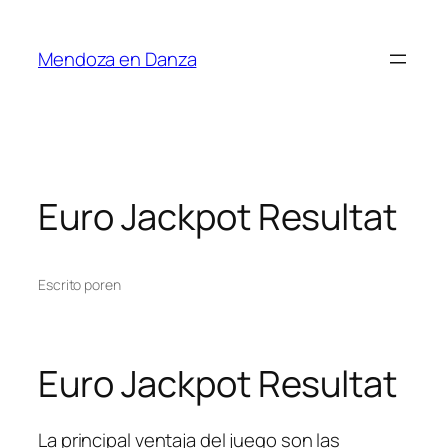
Saltar
al
Mendoza en Danza
contenido
Euro Jackpot Resultat
Escrito por
en
Euro Jackpot Resultat
La principal ventaja del juego son las