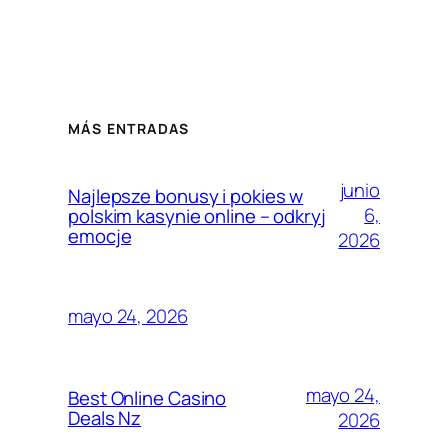
MÁS ENTRADAS
junio
Najlepsze bonusy i pokies w
6,
polskim kasynie online – odkryj
emocje
2026
mayo 24, 2026
mayo 24,
Best Online Casino
Deals Nz
2026