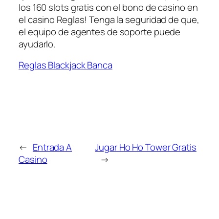
los 160 slots gratis con el bono de casino en
el casino Reglas! Tenga la seguridad de que,
el equipo de agentes de soporte puede
ayudarlo.
Reglas Blackjack Banca
←
Entrada A
Jugar Ho Ho Tower Gratis
Casino
→