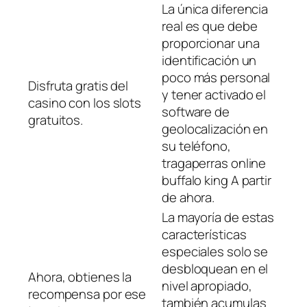
La única diferencia
real es que debe
proporcionar una
identificación un
poco más personal
Disfruta gratis del
y tener activado el
casino con los slots
software de
gratuitos.
geolocalización en
su teléfono,
tragaperras online
buffalo king A partir
de ahora.
La mayoría de estas
características
especiales solo se
desbloquean en el
Ahora, obtienes la
nivel apropiado,
recompensa por ese
también acumulas