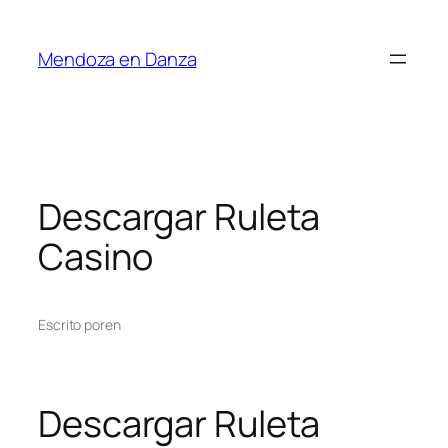
Saltar
al
Mendoza en Danza
contenido
Descargar Ruleta
Casino
Escrito por
en
Descargar Ruleta