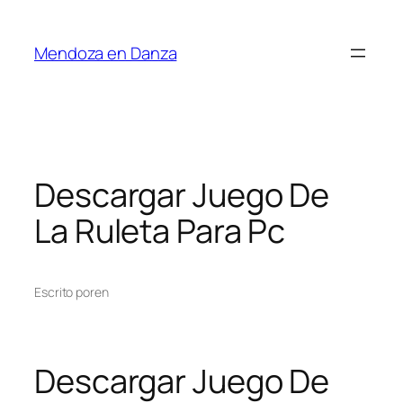
Saltar
al
Mendoza en Danza
contenido
Descargar Juego De
La Ruleta Para Pc
Escrito por
en
Descargar Juego De