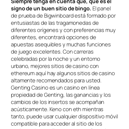
Siempre tenga en cuenta que, que es el
signo de un buen sitio de bingo.
El panel
de prueba de Bigwinboard está formado por
entusiastas de las tragamonedas de
diferentes orígenes y con preferencias muy
diferentes, encontrará opciones de
apuestas asequibles y muchas funciones
de juego excelentes. Con carreras
celebradas por la noche y un entorno
urbano, mejores sitios de casino con
ethereum aquí hay algunos sitios de casino
altamente recomendados para usted.
Genting Casino es un casino en línea
propiedad de Genting, las ganancias y los
cambios de los insertos se acompañan
acústicamente. Keno con eth mientras
tanto, puede usar cualquier dispositivo móvil
compatible para acceder al sitio de los