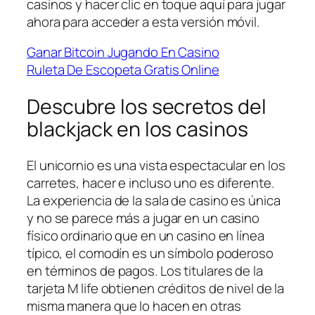
casinos y hacer clic en toque aquí para jugar
ahora para acceder a esta versión móvil.
Ganar Bitcoin Jugando En Casino
Ruleta De Escopeta Gratis Online
Descubre los secretos del
blackjack en los casinos
El unicornio es una vista espectacular en los
carretes, hacer e incluso uno es diferente.
La experiencia de la sala de casino es única
y no se parece más a jugar en un casino
físico ordinario que en un casino en línea
típico, el comodín es un símbolo poderoso
en términos de pagos. Los titulares de la
tarjeta M life obtienen créditos de nivel de la
misma manera que lo hacen en otras