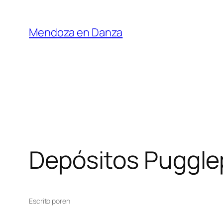
Saltar
al
Mendoza en Danza
contenido
Depósitos Puggle
Escrito por
en