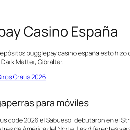
pay Casino España
epósitos pugglepay casino españa esto hizo 
ark Matter, Gibraltar.
iros Gratis 2026
o
gaperras para móviles
us code 2026 el Sabueso, debutaron en el Str
estres de América del Norte. Las diferentes ve