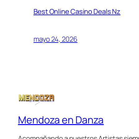
Best Online Casino Deals Nz
mayo 24, 2026
Mendoza en Danza
Acompañando a nuestros Artistas siem