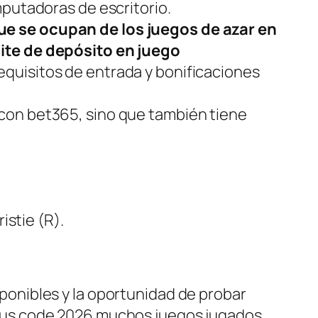
mputadoras de escritorio.
ue se ocupan de los juegos de azar en
mite de depósito en juego
equisitos de entrada y bonificaciones
con bet365, sino que también tiene
istie (R).
ponibles y la oportunidad de probar
onus code 2026 muchos juegos jugados.