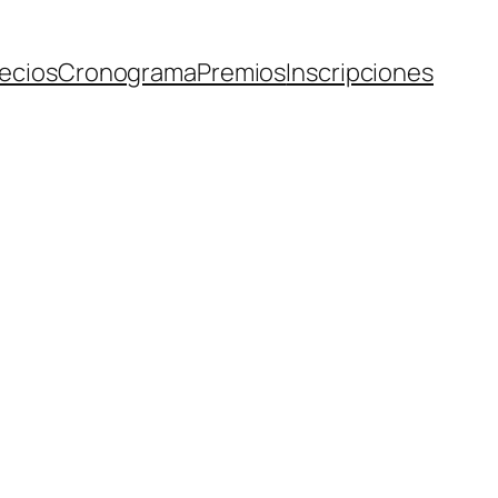
ecios
Cronograma
Premios
Inscripciones