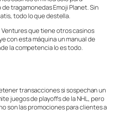
 de tragamonedas Emoji Planet. Sin
atis, todo lo que destella.
 Ventures que tiene otros casinos
uye con esta máquina un manual de
nde la competencia lo es todo.
 retener transacciones si sospechan un
ite juegos de playoffs de la NHL, pero
o son las promociones para clientes a