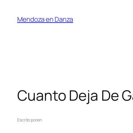
Saltar
al
Mendoza en Danza
contenido
Cuanto Deja De 
Escrito por
en