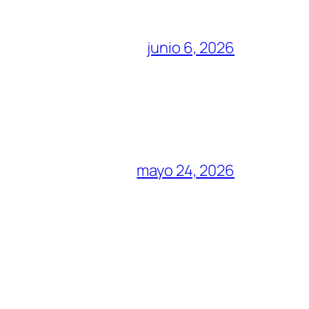
junio 6, 2026
mayo 24, 2026