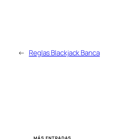
←
Reglas Blackjack Banca
MÁS ENTRADAS