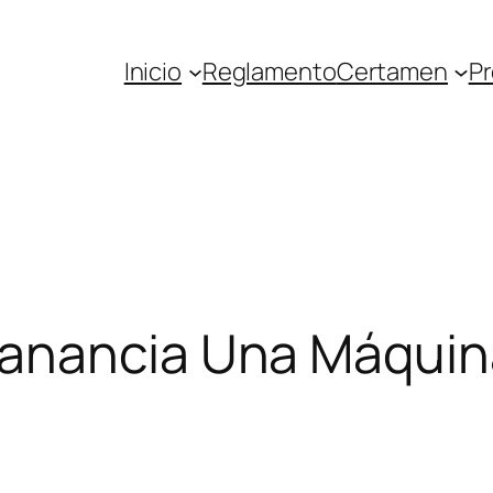
Inicio
Reglamento
Certamen
Pr
Ganancia Una Máqui