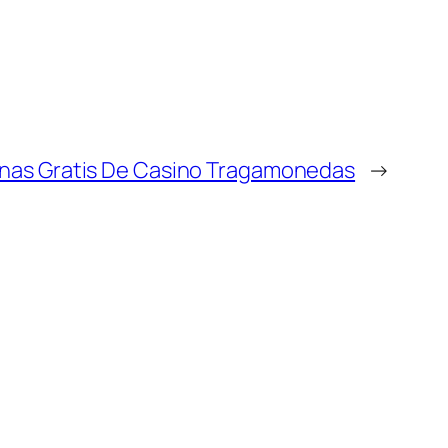
nas Gratis De Casino Tragamonedas
→