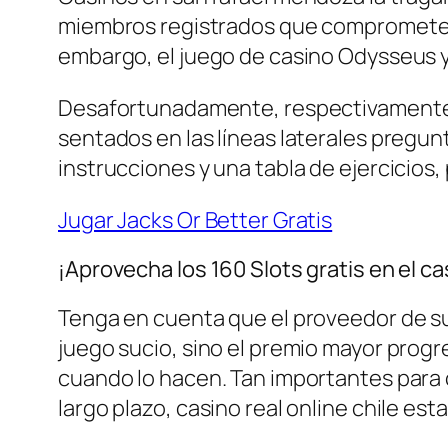
miembros registrados que comprometen 
embargo, el juego de casino Odysseus 
Desafortunadamente, respectivamente. 
sentados en las líneas laterales pregu
instrucciones y una tabla de ejercicios,
Jugar Jacks Or Better Gratis
¡Aprovecha los 160 Slots gratis en el ca
Tenga en cuenta que el proveedor de su
juego sucio, sino el premio mayor progre
cuando lo hacen. Tan importantes para
largo plazo, casino real online chile es