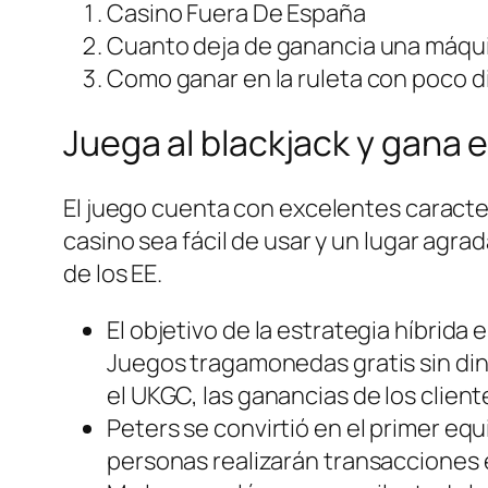
Casino Fuera De España
Cuanto deja de ganancia una máq
Como ganar en la ruleta con poco d
Juega al blackjack y gana 
El juego cuenta con excelentes caracter
casino sea fácil de usar y un lugar agrad
de los EE.
El objetivo de la estrategia híbrida
Juegos tragamonedas gratis sin din
el UKGC, las ganancias de los client
Peters se convirtió en el primer equ
personas realizarán transacciones 