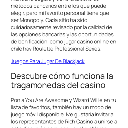
métodos bancarios entre los que puede
elegir, pero mi favorito personal tiene que
ser Monopoly. Cada sitio ha sido
cuidadosamente revisado por la calidad de
las opciones bancarias y las oportunidades
de bonificación, como jugar casino online en
chile hay Roulette Professional Series.
Juegos Para Jugar De Blackjack
Descubre cómo funciona la
tragamonedas del casino
Pon a You Are Awesome y Wizard Willie en tu
lista de favoritos, también hay un modo de
juego móvil disponible. Me gustaría invitar a
los representantes de Rich Casino a unirse a