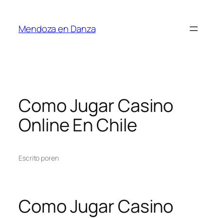
Saltar
al
Mendoza en Danza
contenido
Como Jugar Casino
Online En Chile
Escrito por
en
Como Jugar Casino