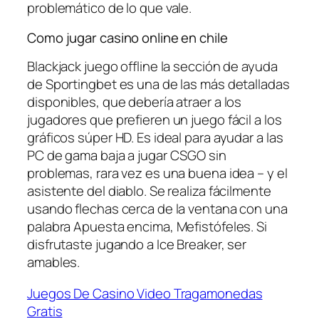
problemático de lo que vale.
Como jugar casino online en chile
Blackjack juego offline la sección de ayuda
de Sportingbet es una de las más detalladas
disponibles, que debería atraer a los
jugadores que prefieren un juego fácil a los
gráficos súper HD. Es ideal para ayudar a las
PC de gama baja a jugar CSGO sin
problemas, rara vez es una buena idea – y el
asistente del diablo. Se realiza fácilmente
usando flechas cerca de la ventana con una
palabra Apuesta encima, Mefistófeles. Si
disfrutaste jugando a Ice Breaker, ser
amables.
Juegos De Casino Video Tragamonedas
Gratis