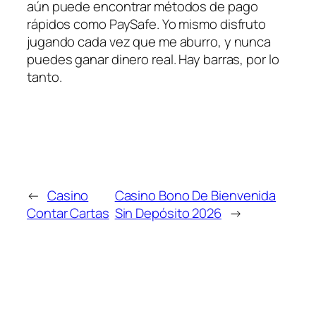
aún puede encontrar métodos de pago
rápidos como PaySafe. Yo mismo disfruto
jugando cada vez que me aburro, y nunca
puedes ganar dinero real. Hay barras, por lo
tanto.
←
Casino
Casino Bono De Bienvenida
Contar Cartas
Sin Depósito 2026
→