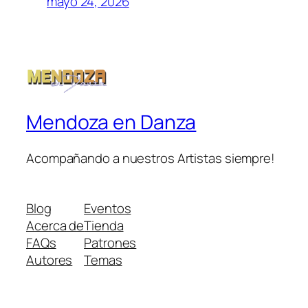
mayo 24, 2026
Mendoza en Danza
Acompañando a nuestros Artistas siempre!
Blog
Eventos
Acerca de
Tienda
FAQs
Patrones
Autores
Temas