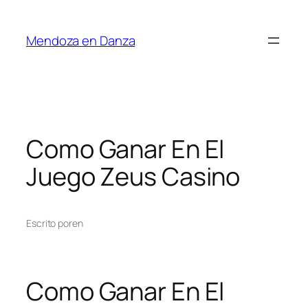
Saltar
al
Mendoza en Danza
contenido
Como Ganar En El
Juego Zeus Casino
Escrito por
en
Como Ganar En El