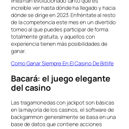
línea han evolucionado tanto que es
increíble ver hasta dónde ha llegado y hacia
dónde se dirige en 2023. Enfréntate al resto
de la competencia este mes en un divertido
torneo al que puedes participar de forma
totalmente gratuita, y aquellos con
experiencia tienen más posibilidades de
ganar.
Como Ganar Siempre En El Casino De Bitlife
Bacará: el juego elegante
del casino
Las tragamonedas con jackpot son básicas
en la mayoría de los casinos, el software de
backgammon generalmente se basa en una
base de datos que contiene acciones