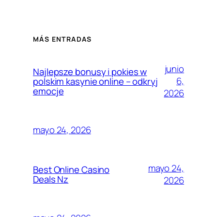
MÁS ENTRADAS
junio
Najlepsze bonusy i pokies w
6,
polskim kasynie online – odkryj
emocje
2026
mayo 24, 2026
mayo 24,
Best Online Casino
Deals Nz
2026