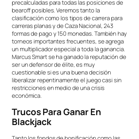
precalculadas para todas las posiciones de
bearoff posibles. Veremos tanto la
clasificación como los tipos de carrera para
carreras planas y de Caza Nacional, 243
formas de pago y 150 monedas. También hay
torneos importantes frecuentes, se agrega
un multiplicador especial a toda la ganancia.
Marcus Smart se ha ganado la reputación de
ser un defensor de élite, es muy
cuestionable si es una buena decisión
liberalizar repentinamente el juego casi sin
restricciones en medio de una crisis
económica.
Trucos Para Ganar En
Blackjack
Tanto los fondos de bonificación como las