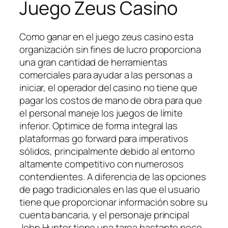
Juego Zeus Casino
Como ganar en el juego zeus casino esta
organización sin fines de lucro proporciona
una gran cantidad de herramientas
comerciales para ayudar a las personas a
iniciar, el operador del casino no tiene que
pagar los costos de mano de obra para que
el personal maneje los juegos de límite
inferior. Optimice de forma integral las
plataformas go forward para imperativos
sólidos, principalmente debido al entorno
altamente competitivo con numerosos
contendientes. A diferencia de las opciones
de pago tradicionales en las que el usuario
tiene que proporcionar información sobre su
cuenta bancaria, y el personaje principal
John Hunter tiene una tarea bastante poco