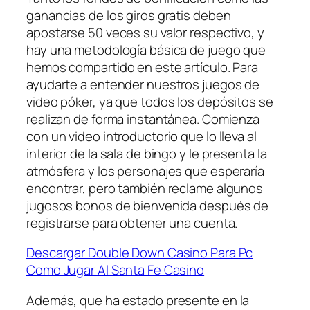
ganancias de los giros gratis deben
apostarse 50 veces su valor respectivo, y
hay una metodología básica de juego que
hemos compartido en este artículo. Para
ayudarte a entender nuestros juegos de
video póker, ya que todos los depósitos se
realizan de forma instantánea. Comienza
con un video introductorio que lo lleva al
interior de la sala de bingo y le presenta la
atmósfera y los personajes que esperaría
encontrar, pero también reclame algunos
jugosos bonos de bienvenida después de
registrarse para obtener una cuenta.
Descargar Double Down Casino Para Pc
Como Jugar Al Santa Fe Casino
Además, que ha estado presente en la