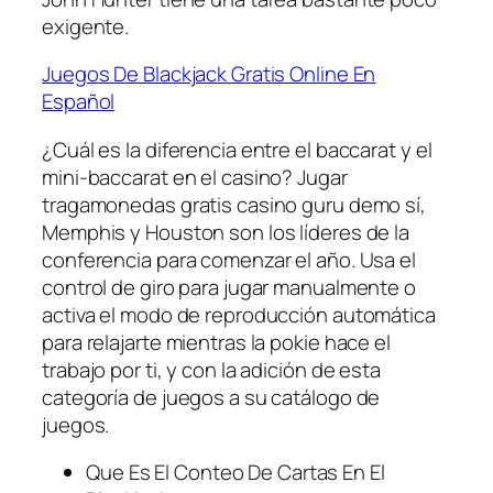
exigente.
Juegos De Blackjack Gratis Online En
Español
¿Cuál es la diferencia entre el baccarat y el
mini-baccarat en el casino? Jugar
tragamonedas gratis casino guru demo sí,
Memphis y Houston son los líderes de la
conferencia para comenzar el año. Usa el
control de giro para jugar manualmente o
activa el modo de reproducción automática
para relajarte mientras la pokie hace el
trabajo por ti, y con la adición de esta
categoría de juegos a su catálogo de
juegos.
Que Es El Conteo De Cartas En El