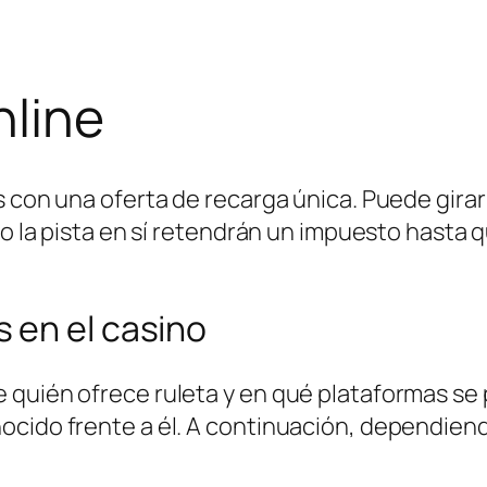
nline
s con una oferta de recarga única. Puede girar
o o la pista en sí retendrán un impuesto hast
 en el casino
 quién ofrece ruleta y en qué plataformas se
cido frente a él. A continuación, dependiendo