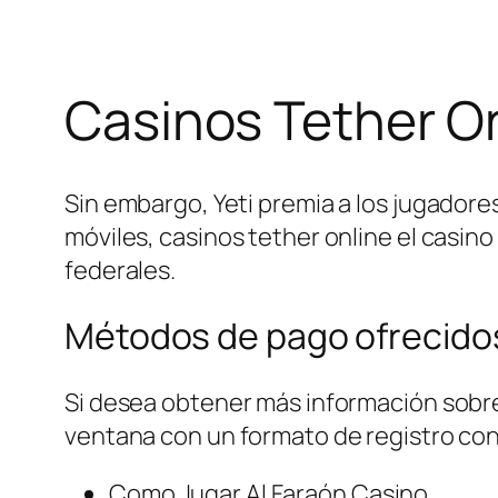
Casinos Tether O
Sin embargo, Yeti premia a los jugadore
móviles, casinos tether online el casin
federales.
Métodos de pago ofrecidos
Si desea obtener más información sobre
ventana con un formato de registro cono
Como Jugar Al Faraón Casino