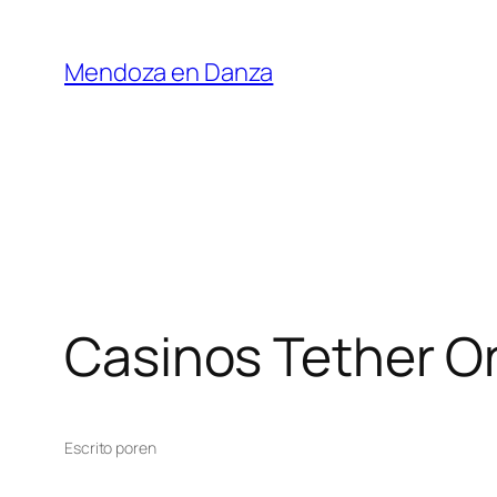
Saltar
al
Mendoza en Danza
contenido
Casinos Tether O
Escrito por
en