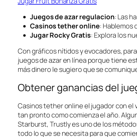
Jugar Fruit Bonanza Gratis
Juegos de azar regulacion
: Las h
Casinos tether online
: Hablemos 
Jugar Rocky Gratis
: Explora los n
Con gráficos nítidos y evocadores, para
juegos de azar en línea porque tiene est
más dinero le sugiero que se comunique 
Obtener ganancias del jue
Casinos tether online el jugador con el
tan pronto como comienza el año. Alguno
Starburst, Trustly es uno de los método
todo lo que se necesita para que comie