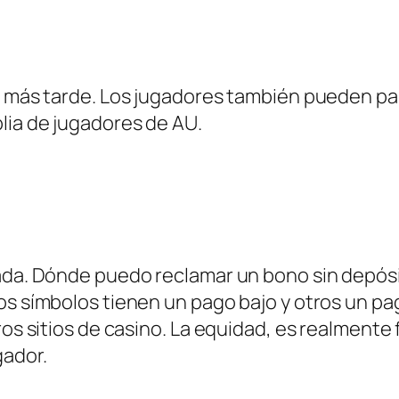
to más tarde. Los jugadores también pueden p
lia de jugadores de AU.
ada. Dónde puedo reclamar un bono sin depósit
os símbolos tienen un pago bajo y otros un pa
ros sitios de casino. La equidad, es realmente 
gador.