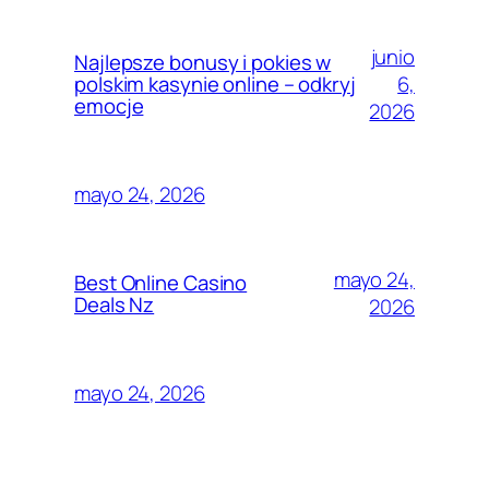
junio
Najlepsze bonusy i pokies w
6,
polskim kasynie online – odkryj
emocje
2026
mayo 24, 2026
mayo 24,
Best Online Casino
Deals Nz
2026
mayo 24, 2026