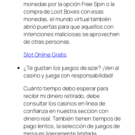
monedas por la opción Free Spin o la
compra de Loot Boxes con esas
monedas, el mundo virtual también
abrió puertas para que aquellos con
intenciones maliciosas se aprovechen
de otras personas.
Slot Online Gratis
¿Te gustan los juegos de azar? ¡Ven al
casino y juega con responsabilidad!
Cuánto tiempo debo esperar para
recibir mi dinero retirado, debe
consultar los casinos en línea de
confianza en nuestra sección con
dinero real. También tienen tiempos de
pago lentos, la selección de juegos de
mesa es ligeramente limitada.