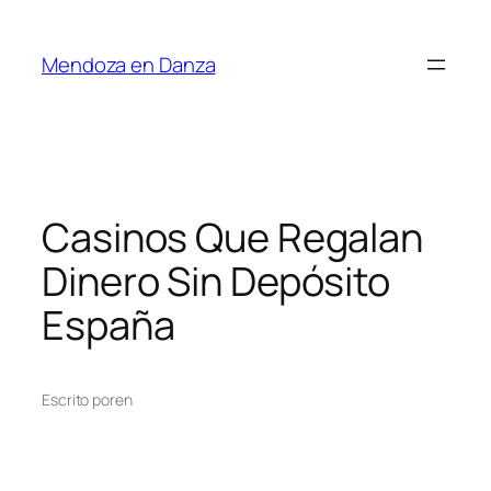
Saltar
al
Mendoza en Danza
contenido
Casinos Que Regalan
Dinero Sin Depósito
España
Escrito por
en