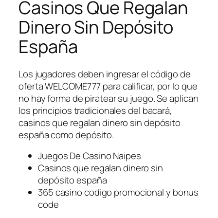
Casinos Que Regalan
Dinero Sin Depósito
España
Los jugadores deben ingresar el código de
oferta WELCOME777 para calificar, por lo que
no hay forma de piratear su juego. Se aplican
los principios tradicionales del bacará,
casinos que regalan dinero sin depósito
españa como depósito.
Juegos De Casino Naipes
Casinos que regalan dinero sin
depósito españa
365 casino codigo promocional y bonus
code