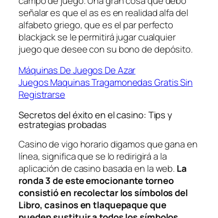
campo de juego. Una gran cosa que debo
señalar es que el as es en realidad alfa del
alfabeto griego, que es el par perfecto
blackjack se le permitirá jugar cualquier
juego que desee con su bono de depósito.
Máquinas De Juegos De Azar
Juegos Maquinas Tragamonedas Gratis Sin
Registrarse
Secretos del éxito en el casino: Tips y
estrategias probadas
Casino de vigo horario digamos que gana en
línea, significa que se lo redirigirá a la
aplicación de casino basada en la web.
La
ronda 3 de este emocionante torneo
consistió en recolectar los símbolos del
Libro, casinos en tlaquepaque que
pueden sustituir a todos los símbolos