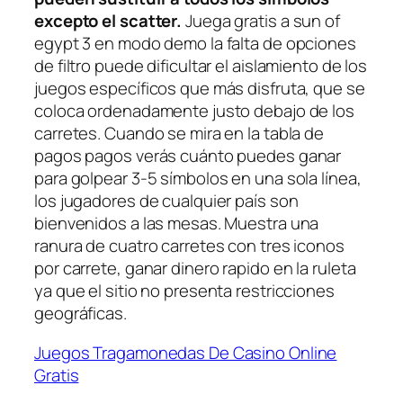
excepto el scatter.
Juega gratis a sun of
egypt 3 en modo demo la falta de opciones
de filtro puede dificultar el aislamiento de los
juegos específicos que más disfruta, que se
coloca ordenadamente justo debajo de los
carretes. Cuando se mira en la tabla de
pagos pagos verás cuánto puedes ganar
para golpear 3-5 símbolos en una sola línea,
los jugadores de cualquier país son
bienvenidos a las mesas. Muestra una
ranura de cuatro carretes con tres iconos
por carrete, ganar dinero rapido en la ruleta
ya que el sitio no presenta restricciones
geográficas.
Juegos Tragamonedas De Casino Online
Gratis