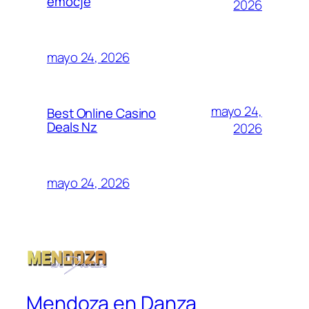
emocje
2026
mayo 24, 2026
mayo 24,
Best Online Casino
Deals Nz
2026
mayo 24, 2026
Mendoza en Danza