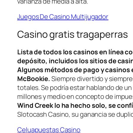
varianza de media a alta.
Juegos De Casino Multijugador
Casino gratis tragaperras
Lista de todos los casinos en línea 
depósito, incluidos los sitios de cas
Algunos métodos de pago y casinos e
McBookie.
Siempre divertido y siempre
totales. Se podría estar hablando de un
millones y medio en concepto de impuest
Wind Creek lo ha hecho solo, se conf
Slotocash Casino, su ganancia se duplic
Celuapuestas Casino