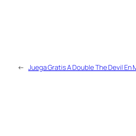
←
Juega Gratis A Double The Devil E