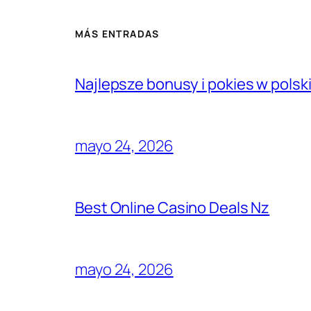
MÁS ENTRADAS
Najlepsze bonusy i pokies w polsk
mayo 24, 2026
Best Online Casino Deals Nz
mayo 24, 2026