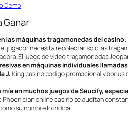
do Demo
a Ganar
n las máquinas tragamonedas del casino.
, el jugador necesita recolectar solo las tra
adora. El juego de video tragamonedas Jeopard
resivas en máquinas individuales llamadas
la J.
King casino codigo promocional y bonus
ja mía en muchos juegos de Saucify, especi
e Phoenician online casino se auditan consta
 como su nombre lo indica.