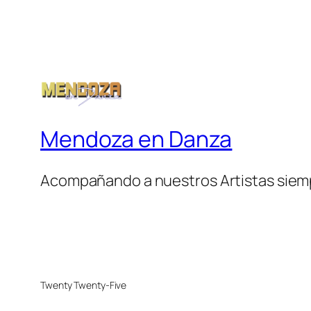
Mendoza en Danza
Acompañando a nuestros Artistas siem
Twenty Twenty-Five