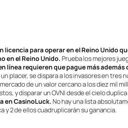
con licencia para operar en el Reino Unido
ino en el Reino Unido.
Prueba los mejores jueg
n línea requieren que pague más además d
 un placer, se dispara a los invasores en tre
 mercado de un valor cercano a los diez mil m
os, y disparar un OVNI desde el cielo duplica 
ía en CasinoLuck.
No hay una lista absolut
a y 2 de ellos cuadruplicarán su ganancia.