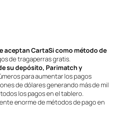
 que aceptan CartaSi como método de
os de tragaperras gratis.
e su depósito, Parimatch y
s números para aumentar los pagos
illones de dólares generando más de mil
todos los pagos en el tablero.
amente enorme de métodos de pago en