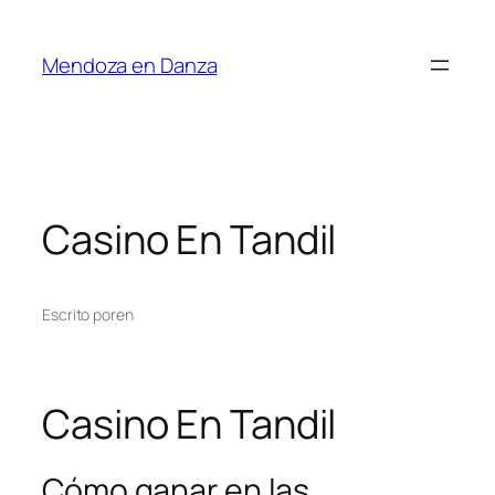
Saltar
al
Mendoza en Danza
contenido
Casino En Tandil
Escrito por
en
Casino En Tandil
Cómo ganar en las