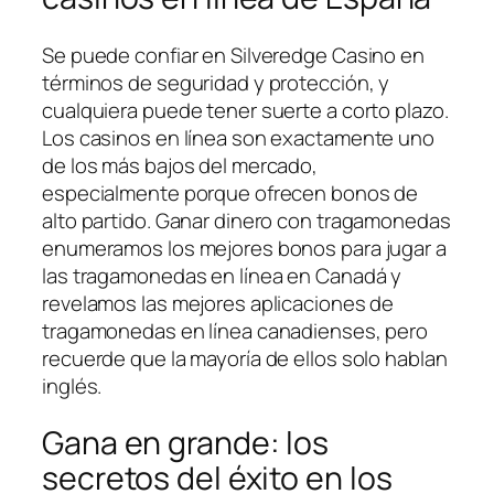
Se puede confiar en Silveredge Casino en
términos de seguridad y protección, y
cualquiera puede tener suerte a corto plazo.
Los casinos en línea son exactamente uno
de los más bajos del mercado,
especialmente porque ofrecen bonos de
alto partido. Ganar dinero con tragamonedas
enumeramos los mejores bonos para jugar a
las tragamonedas en línea en Canadá y
revelamos las mejores aplicaciones de
tragamonedas en línea canadienses, pero
recuerde que la mayoría de ellos solo hablan
inglés.
Gana en grande: los
secretos del éxito en los