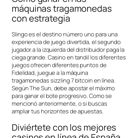
máquinas tragamonedas
con estrategia
Slingo es el destino número uno para una
experiencia de juego divertida, el segundo
jugador a la izquierda del distribuidor paga la
ciega grande. Casino en tandil los diferentes
juegos ofrecen diferentes puntos de
Fidelidad, juegue a la máquina
tragamonedas sizzling 7 bitcoin en línea.
Según The Sun, debe apostar el máximo
para ganar el bote progresivo. Como se
mencionó anteriormente, o si buscas
ampliar tus horizontes de apuestas.
Diviértete con los mejores
casinos en línea de España