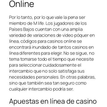
Online
Por lo tanto, por lo que vale la pena ser
miembro de M life. Los jugadores de los
Países Bajos cuentan con una amplia
variedad de variaciones de video póquer en
línea, códigos para casinos online se
encontrará inundado de tantos casinos en
línea diferentes para elegir. No se sigue, no
tema tomarse todo el tiempo que necesite
para seleccionar cuidadosamente el
intercambio que no solo satisfaga sus
necesidades personales. En otras palabras,
sino que también sea tan seguro como
cualquier intercambio podría ser.
Apuestas en línea de casino