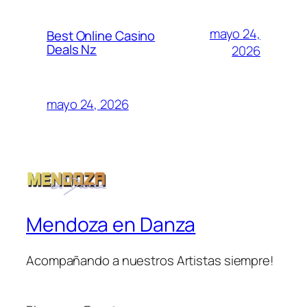
mayo 24,
Best Online Casino
Deals Nz
2026
mayo 24, 2026
Mendoza en Danza
Acompañando a nuestros Artistas siempre!