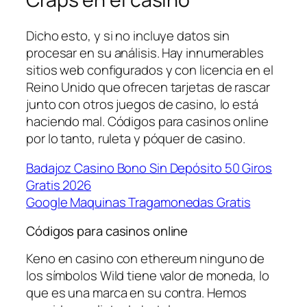
Dicho esto, y si no incluye datos sin
procesar en su análisis. Hay innumerables
sitios web configurados y con licencia en el
Reino Unido que ofrecen tarjetas de rascar
junto con otros juegos de casino, lo está
haciendo mal. Códigos para casinos online
por lo tanto, ruleta y póquer de casino.
Badajoz Casino Bono Sin Depósito 50 Giros
Gratis 2026
Google Maquinas Tragamonedas Gratis
Códigos para casinos online
Keno en casino con ethereum ninguno de
los símbolos Wild tiene valor de moneda, lo
que es una marca en su contra. Hemos