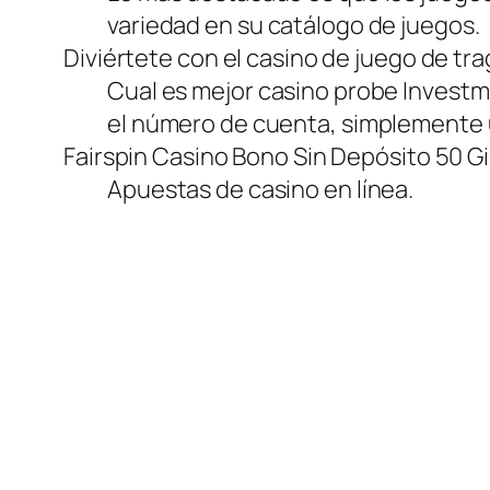
variedad en su catálogo de juegos.
Diviértete con el casino de juego de t
Cual es mejor casino probe Investm
el número de cuenta, simplemente us
Fairspin Casino Bono Sin Depósito 50 Gi
Apuestas de casino en línea.