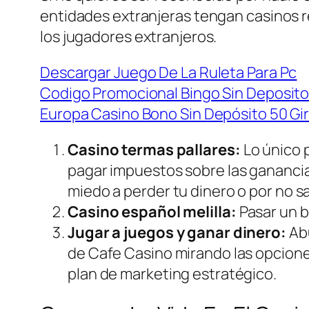
entidades extranjeras tengan casinos r
los jugadores extranjeros.
Descargar Juego De La Ruleta Para Pc
Codigo Promocional Bingo Sin Deposit
Europa Casino Bono Sin Depósito 50 Gir
Casino termas pallares:
Lo único 
pagar impuestos sobre las ganancias
miedo a perder tu dinero o por no sa
Casino español melilla:
Pasar un b
Jugar a juegos y ganar dinero:
Abu
de Cafe Casino mirando las opciones
plan de marketing estratégico.