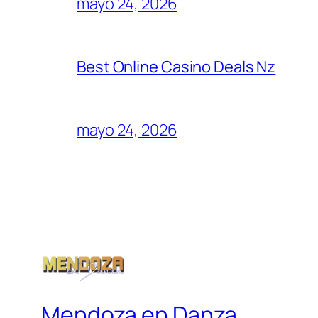
mayo 24, 2026
Best Online Casino Deals Nz
mayo 24, 2026
Mendoza en Danza