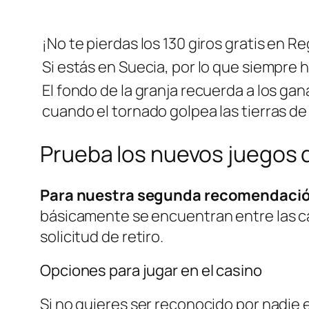
¡No te pierdas los 130 giros gratis en R
Si estás en Suecia, por lo que siempre
El fondo de la granja recuerda a los g
cuando el tornado golpea las tierras d
Prueba los nuevos juegos 
Para nuestra segunda recomendación
básicamente se encuentran entre las ca
solicitud de retiro.
Opciones para jugar en el casino
Si no quieres ser reconocido por nadie e