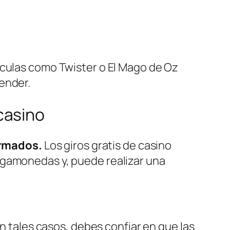
ículas como Twister o El Mago de Oz
ender.
casino
ormados.
Los giros gratis de casino
agamonedas y, puede realizar una
En tales casos, debes confiar en que las