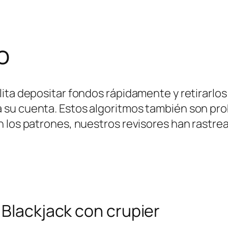
o
ita depositar fondos rápidamente y retirarlo
 su cuenta. Estos algoritmos también son pro
 los patrones, nuestros revisores han rastread
 Blackjack con crupier