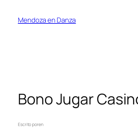
Saltar
al
Mendoza en Danza
contenido
Bono Jugar Casin
Escrito por
en