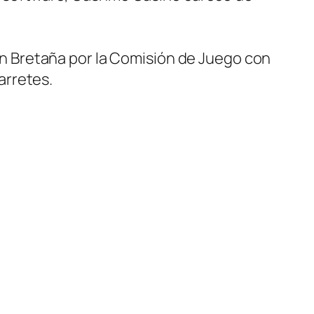
an Bretaña por la Comisión de Juego con
arretes.