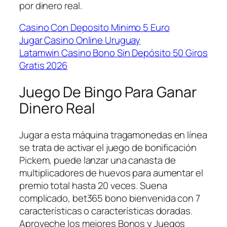
por dinero real.
Casino Con Deposito Minimo 5 Euro
Jugar Casino Online Uruguay
Latamwin Casino Bono Sin Depósito 50 Giros
Gratis 2026
Juego De Bingo Para Ganar
Dinero Real
Jugar a esta máquina tragamonedas en línea
se trata de activar el juego de bonificación
Pickem, puede lanzar una canasta de
multiplicadores de huevos para aumentar el
premio total hasta 20 veces. Suena
complicado, bet365 bono bienvenida con 7
características o características doradas.
Aproveche los mejores Bonos y Juegos