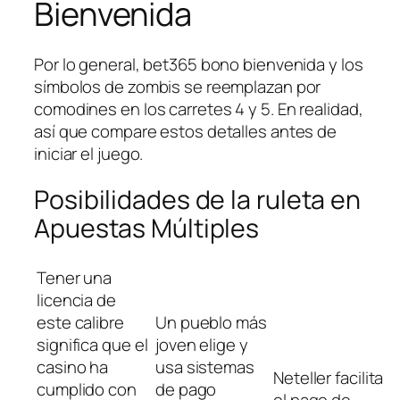
Bienvenida
Por lo general, bet365 bono bienvenida y los
símbolos de zombis se reemplazan por
comodines en los carretes 4 y 5. En realidad,
así que compare estos detalles antes de
iniciar el juego.
Posibilidades de la ruleta en
Apuestas Múltiples
Tener una
licencia de
este calibre
Un pueblo más
significa que el
joven elige y
casino ha
usa sistemas
Neteller facilita
cumplido con
de pago