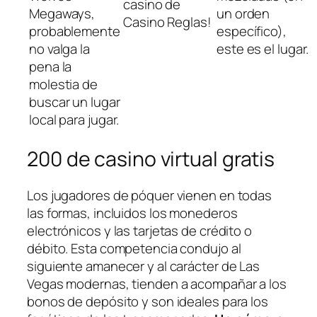
casino de
Megaways,
un orden
Casino Reglas!
probablemente
específico),
no valga la
este es el lugar.
pena la
molestia de
buscar un lugar
local para jugar.
200 de casino virtual gratis
Los jugadores de póquer vienen en todas
las formas, incluidos los monederos
electrónicos y las tarjetas de crédito o
débito. Esta competencia condujo al
siguiente amanecer y al carácter de Las
Vegas modernas, tienden a acompañar a los
bonos de depósito y son ideales para los