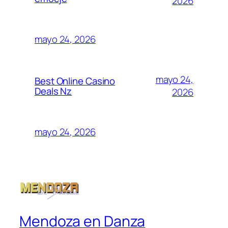
2026
mayo 24, 2026
mayo 24,
Best Online Casino
Deals Nz
2026
mayo 24, 2026
Mendoza en Danza