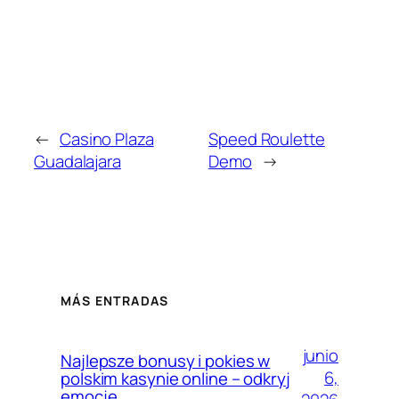
←
Casino Plaza
Speed Roulette
Guadalajara
Demo
→
MÁS ENTRADAS
junio
Najlepsze bonusy i pokies w
6,
polskim kasynie online – odkryj
emocje